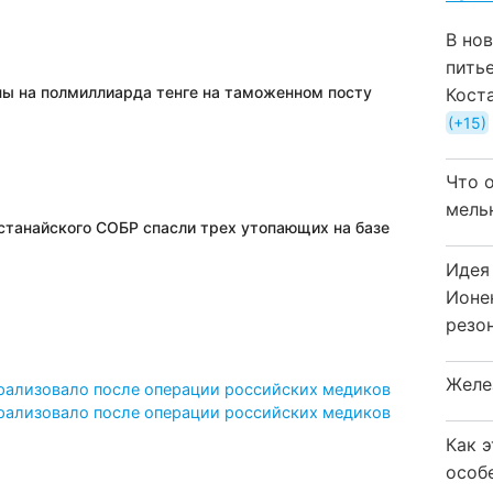
В но
пить
пы на полмиллиарда тенге на таможенном посту
Кост
+15
Что 
мель
станайского СОБР спасли трех утопающих на базе
Идея
Ионе
резо
Желе
ализовало после операции российских медиков
ализовало после операции российских медиков
Как 
особ