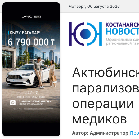
Перейти
Четверг, 06 августа 2026
к
содержимому
Актюбинс
парализов
операции 
медиков
Автор: Администратор
|
Про