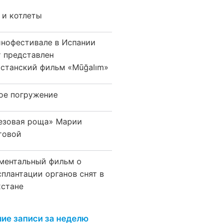
 и котлеты
инофестивале в Испании
т представлен
хстанский фильм «Mūğalım»
ое погружение
езовая роща» Марии
товой
ментальный фильм о
сплантации органов снят в
хстане
ие записи за неделю