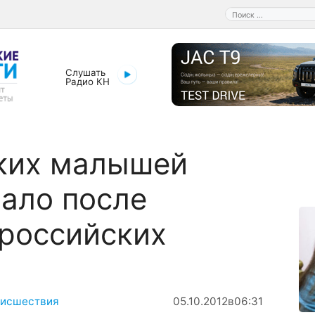
Поиск:
Слушать
Радио КН
ких малышей
ало после
российских
исшествия
05.10.2012
в
06:31