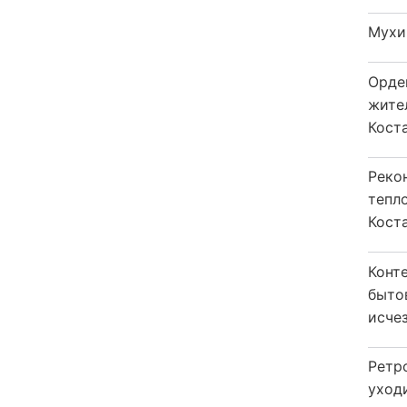
Мухи
Орде
жите
Коста
Реко
тепл
Кост
Конт
быто
исчез
Ретр
уход