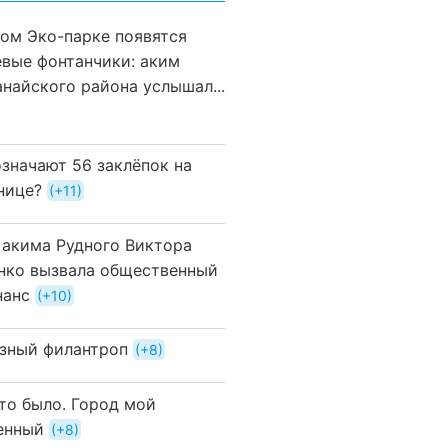
вом Эко-парке появятся
евые фонтанчики: аким
анайского района услышал...
означают 56 заклёпок на
нице?
+11
 акима Рудного Виктора
нко вызвала общественный
нанс
+10
зный филантроп
+8
это было. Город мой
енный
+8