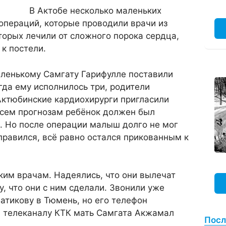
В Актобе несколько маленьких
операций, которые проводили врачи из
торых лечили от сложного порока сердца,
к постели.
аленькому Самгату Гарифулле поставили
гда ему исполнилось три, родители
Актюбинские кардиохирурги пригласили
 всем прогнозам ребёнок должен был
. Но после операции малыш долго не мог
оправился, всё равно остался прикованным к
ким врачам. Надеялись, что они вылечат
у, что они с ним сделали. Звонили уже
батикову в Тюмень, но его телефон
а телеканалу КТК мать Самгата Акжамал
Посл