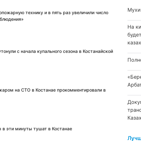
Мухи
опожарную технику и в пять раз увеличили число
аблюдения»
На к
буде
каза
тонули с начала купального сезона в Костанайской
Полн
«Бер
Арба
жаром на СТО в Костанае прокомментировали в
Доку
тран
Каза
 в эти минуты тушат в Костанае
Лучш