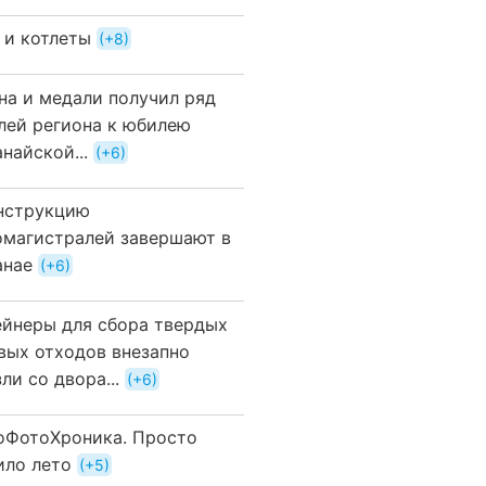
 и котлеты
+8
на и медали получил ряд
лей региона к юбилею
найской...
+6
нструкцию
омагистралей завершают в
анае
+6
ейнеры для сбора твердых
вых отходов внезапно
ли со двора...
+6
оФотоХроника. Просто
ило лето
+5