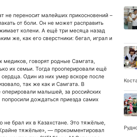
ат не переносит малейших прикосновений –
акать от боли. Он не может расправить
жимает колени. А ещё три месяца назад
им же, как его сверстники: бегал, играл и
х медиков, говорят родные Самгата,
ько их семьи. Тогда прооперировали ещё
 сердца. Один из них умер вскоре после
Кост
зовало, так же как и Самгата. В
е оперировали малышей, за российских
т: попросили дождаться приезда самих
о не брал их в Казахстане. Это тяжёлые,
Рудн
 Крайне тяжёлые», — прокомментировал