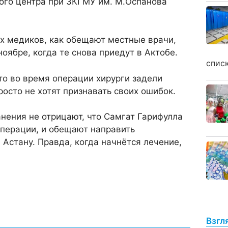
ого центра при ЗКГМУ им. М.Оспанова
х медиков, как обещают местные врачи,
оябре, когда те снова приедут в Актобе.
спис
то во время операции хирурги задели
росто не хотят признавать своих ошибок.
нения не отрицают, что Самгат Гарифулла
операции, и обещают направить
Астану. Правда, когда начнётся лечение,
Взгл