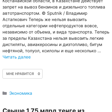
Костанайской области, в Казахстане действует
запрет на вывоз бензинов и дизельного топлива
автотранспортом. © Sputnik / Владимир
Астапкович Теперь же нельзя вывозить
отдельные категории нефтепродуктов вовсе,
независимо от объема, и вида транспорта. Теперь
за пределы Казахстана нельзя вывозить легкие
дистиляты, авиакеросины и дизтопливо, битум
нефтяной, толуол, ксилолы и еще несколько …
Читать далее
МНЕ НРАВИТСЯ
0
Рубрики
Экономика
Свыше 1,75 млрд тенге из