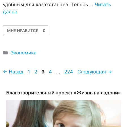
удобным для казахстанцев. Теперь …
Читать
далее
МНЕ НРАВИТСЯ
0
Рубрики
Экономика
Страница
Страница
Страница
Страница
Страница
←
Назад
1
2
3
4
…
224
Следующая
→
Благотворительный проект «Жизнь на ладони»