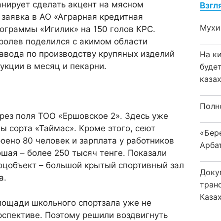
анирует сделать акцент на мясном
Взгл
заявка в АО «Аграрная кредитная
Мухи
ограммы «Игилик» на 150 голов КРС.
ролев поделился с акимом области
авода по производству крупяных изделий
На к
укции в месяц и пекарни.
буде
каза
Полн
рез поля ТОО «Ершовское 2». Здесь уже
 сорта «Таймас». Кроме этого, сеют
«Бер
роено 80 человек и зарплата у работников
Арба
шая – более 250 тысяч тенге. Показали
оцобъект – большой крытый спортивный зал
Доку
а.
тран
Каза
лощади школьного спортзала уже не
рспективе. Поэтому решили воздвигнуть