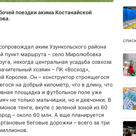
бочей поездки акима Костанайской
ова.
спис
 сопровождал аким Узункольского района
й пункт маршрута – село Миролюбовка
руга, некогда центральная усадьба совхоза
рачительный хозяин – ПК «Восход»,
й Королев. Он – конструктор строящегося
егося на добрый километр, что в длину, что
ивная площадка и футбольное поле уже
мяч не только мальчишки, но и девчонки. В
ионов тенге, вкупе с зеленой зоной из 60
род – около 60 млн. А еще планируется
артановые беговые дорожки – всего за три
миллионов.