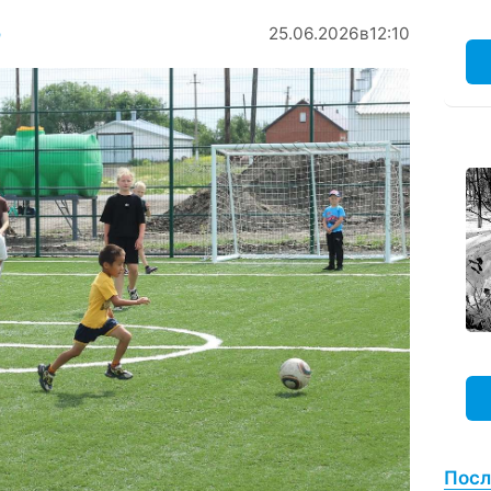
о
25.06.2026
в
12:10
Посл