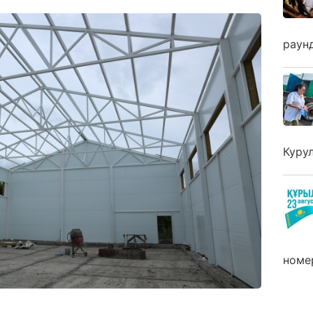
раун
Куру
номе