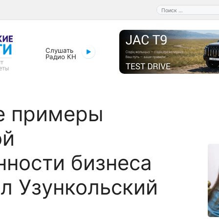
Поиск:
Слушать
Радио КН
е примеры
ой
нности бизнеса
л Узункольский