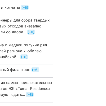
 и котлеты
+6
ейнеры для сбора твердых
вых отходов внезапно
ли со двора...
+6
на и медали получил ряд
лей региона к юбилею
найской...
+6
зный филантроп
+6
 из самых привлекательных
ктов ЖК «Tumar Residence»
руют сдать...
+5