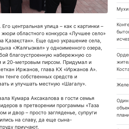
Мухи
Конт
 Его центральная улица – как с картинки –
быто
и жюри областного конкурса «Лучшее село»
исчез
а Қазақстан». Еще одно украшение села,
дыха «Жалғызкөл» у одноименного озера,
Орде
обой благоустроенную набережную со
жите
 и 20-метровым пирсом. Придумал и
Коста
меткан Иржанов, глава КХ «Иржанов А».
н тенге собственных средств и
ать и улучшать местную «Шагалу».
Желе
ала Кумара Аксакалова в гости семья
Один
лидеров в претворении программы «Таза
объе
ом и двор – просто загляденье, супруги
плани
ились на славу, да еще сына-
труду приучают.