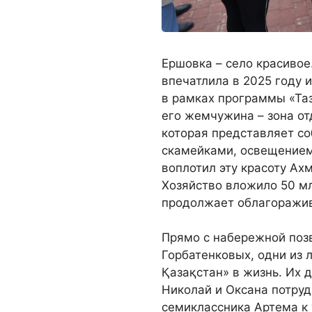
Ершовка – село красивое.
впечатлила в 2025 году 
в рамках программы «Таз
его жемчужина – зона от
которая представляет с
скамейками, освещением
воплотил эту красоту Ах
Хозяйство вложило 50 мл
продолжает облагоражив
Прямо с набережной позв
Горбатенковых, одни из 
Қазақстан» в жизнь. Их д
Николай и Оксана потруд
семиклассника Артема к 