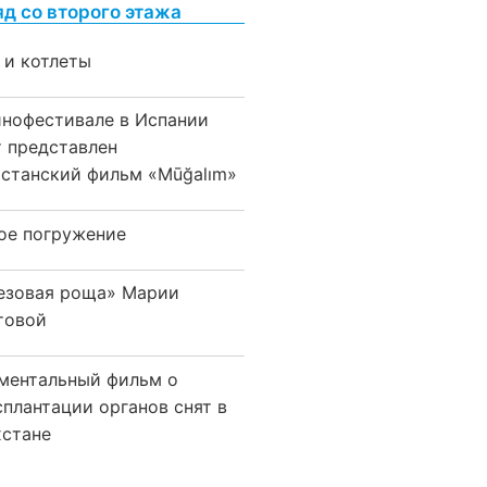
яд со второго этажа
 и котлеты
инофестивале в Испании
т представлен
хстанский фильм «Mūğalım»
ое погружение
езовая роща» Марии
товой
ментальный фильм о
сплантации органов снят в
хстане