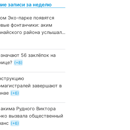
ие записи за неделю
вом Эко-парке появятся
евые фонтанчики: аким
анайского района услышал...
означают 56 заклёпок на
нице?
+8
нструкцию
омагистралей завершают в
анае
+6
 акима Рудного Виктора
нко вызвала общественный
нанс
+6