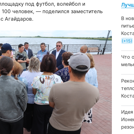
площадку под футбол, волейбол и
Лучш
 100 человек, — поделился заместитель
В но
с Агайдаров.
пить
Кост
+15
Что 
мель
Реко
тепл
Кост
Идея
Ионе
резо