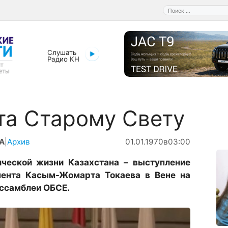
Поиск:
Слушать
Радио КН
та Старому Свету
А
|
Архив
01.01.1970
в
03:00
ической жизни Казахстана – выступление
мента Касым-Жомарта Токаева в Вене на
ссамблеи ОБСЕ.