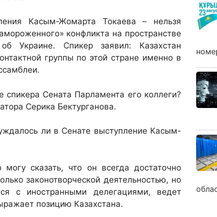
ления Касым-Жомарта Токаева – нельзя
замороженного» конфликта на пространстве
 об Украине. Спикер заявил: Казахстан
номе
онтактной группы по этой стране именно в
ссамблеи.
е спикера Сената Парламента его коллеги?
атора Серика Бектурганова.
суждалось ли в Сенате выступление Касым-
 могу сказать, что он всегда достаточно
олько законо­творческой деятельностью, но
обла
тся с иностранными делегациями, ведет
выражает позицию Казахстана.