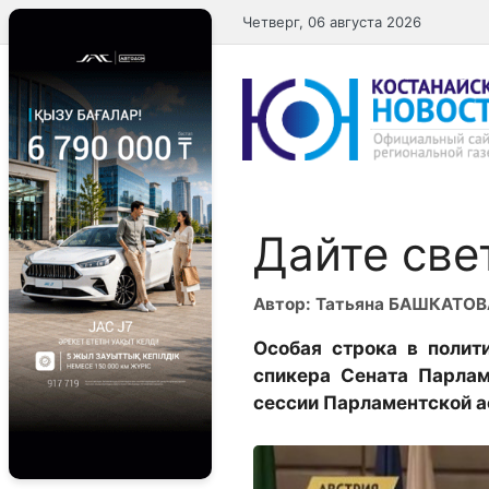
Перейти
Четверг, 06 августа 2026
к
содержимому
Дайте све
Автор: Татьяна БАШКАТОВ
Особая строка в полит
спикера Сената Парла
сессии Парламентской а