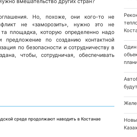
Нужно вмешательство других стран?
Реко
оглашения. Но, похоже, они кого-то не
тепл
нфликт не «заморозить», нужно это не
Кост
 та площадка, которую определенно надо
 и предложение по созданию контактной
Один
зация по безопасности и сотрудничеству в
объе
здана, чтобы, сотрудничая, обеспечивать
плани
Авто
будут
Желе
одской среде продолжают наводить в Костанае
Новы
Каза