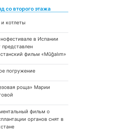
яд со второго этажа
 и котлеты
инофестивале в Испании
т представлен
хстанский фильм «Mūğalım»
ое погружение
езовая роща» Марии
товой
ментальный фильм о
сплантации органов снят в
хстане