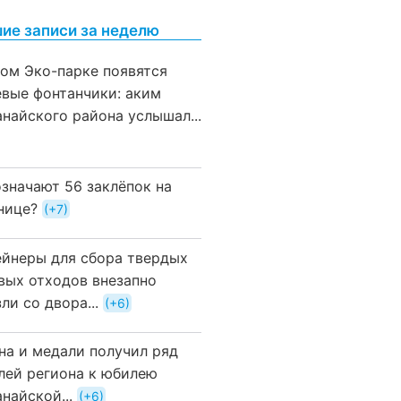
ие записи за неделю
вом Эко-парке появятся
евые фонтанчики: аким
анайского района услышал...
означают 56 заклёпок на
нице?
+7
ейнеры для сбора твердых
вых отходов внезапно
ли со двора...
+6
на и медали получил ряд
лей региона к юбилею
найской...
+6