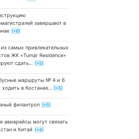
нструкцию
омагистралей завершают в
анае
+6
 из самых привлекательных
ктов ЖК «Tumar Residence»
руют сдать...
+5
бусные маршруты № 4 и 6
 ходить в Костанае...
+5
зный филантроп
+5
е авиарейсы могут связать
хстан и Китай
+4