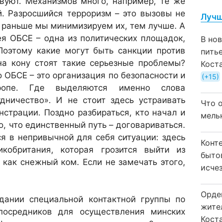
твуют. Механизмов много, например, те же
. Разросшийся терроризм – это вызовы не
Лучш
 раньше мы минимизируем их, тем лучше. А
я ОБСЕ – одна из политических площадок,
В но
Поэтому какие могут быть санкции против
пить
на кону стоят такие серьезные проблемы?
Кост
о ОБСЕ – это организация по безопасности и
+15
ропе. Где выделяются именно слова
удничество». И не стоит здесь устраивать
Что 
страции. Поздно разбираться, кто начал и
мель
о, что единственный путь – договариваться.
я в непривычной для себя ситуации: здесь
Конт
кобритания, которая грозится выйти из
быто
 как снежный ком. Если не замечать этого,
исчез
Орде
здании специальной контактной группы по
жите
 посредников для осуществления минских
Коста