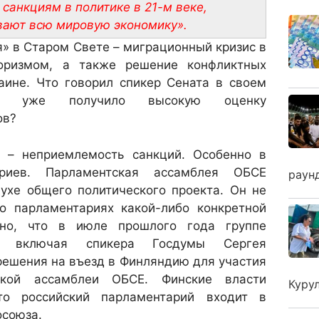
санкциям в политике в 21-м веке,
вают всю мировую экономику».
» в Старом Свете – миграционный кризис в
роризмом, а также решение конфликтных
аине. Что говорил спикер Сената в своем
рое уже получило высокую оценку
ов?
 – неприемлемость санкций. Особенно в
ариев. Парламентская ассамблея ОБСЕ
раун
ухе общего политического проекта. Он не
 о парламентариях какой-либо конкретной
тно, что в июле прошлого года группе
в, включая спикера Госдумы Сергея
решения на въезд в Финляндию для участия
ской ассамблеи ОБСЕ. Финские власти
Куру
то российский парламентарий входит в
осоюза.