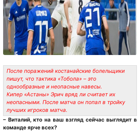
После поражений костанайские болельщики
пишут, что тактика «Тобола» – это
однообразные и неопасные навесы.
Кипер «Астаны» Эрич вряд ли считает их
неопасными. После матча он попал в тройку
лучших игроков матча.
– Виталий, кто на ваш взгляд сейчас выглядит в
команде ярче всех?