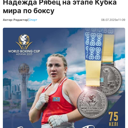
Надежда Рябец на этапе Кубка
мира по боксу
Автор: Редактор
|
Спорт
08.07.2025
в
11:09