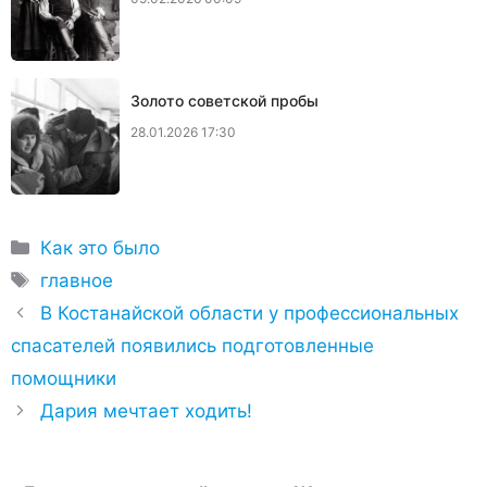
Золото советской пробы
28.01.2026 17:30
Рубрики
Как это было
Метки
главное
В Костанайской области у профессиональных
спасателей появились подготовленные
помощники
Дария мечтает ходить!