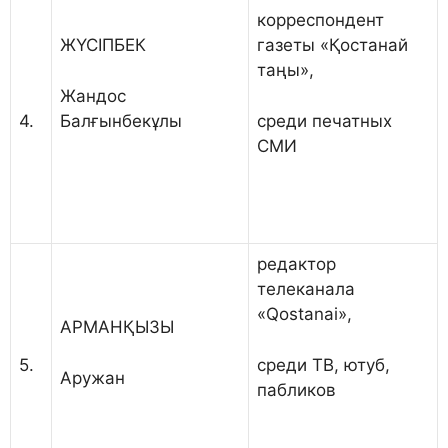
корреспондент
ЖҮСІПБЕК
газеты «Қостанай
таңы»,
Жандос
Балғынбекұлы
среди печатных
4.
СМИ
редактор
телеканала
«Qostanai»,
АРМАНҚЫЗЫ
среди ТВ, ютуб,
5.
Аружан
пабликов