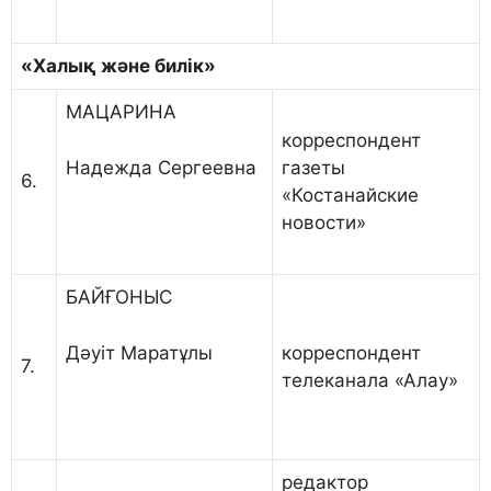
«Халы
қ және билік
»
МАЦАРИНА
корреспондент
Надежда Сергеевна
газеты
6.
«Костанайские
новости»
БАЙҒОНЫС
Дәуіт Маратұлы
корреспондент
7.
телеканала «Алау»
редактор