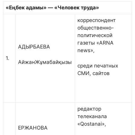
«Е
ңбек адамы
»
—
«
Человек труда
»
корреспондент
общественно-
политической
газеты «ARNA
АДЫРБАЕВА
news»,
1.
АйжанЖұмабайқызы
среди печатных
СМИ, сайтов
редактор
телеканала
«Qostanai»,
ЕРЖАНОВА