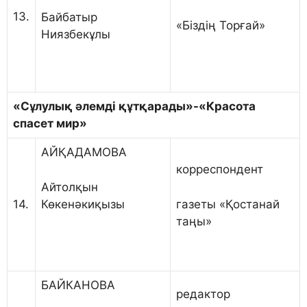
13.
Байбатыр
«Біздің Торғай»
Ниязбекұлы
«С
ұлулық әлемді құтқарады
»-«
Красота
спасет мир
»
АЙҚАДАМОВА
корреспондент
Айтолқын
Көкенәкиқызы
газеты «Қостанай
14.
таңы»
БАЙКАНОВА
редактор