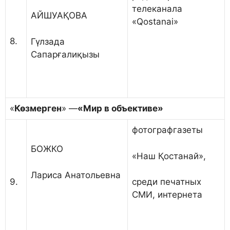
телеканала
АЙШУАҚОВА
«Qostanai»
8.
Гүлзада
Сапарғалиқызы
«
Көзмерген
» —
«
Мир в объективе
»
фотографгазеты
БОЖКО
«Наш Қостанай»,
Лариса Анатольевна
9.
среди печатных
СМИ, интернета