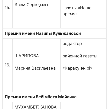
Әсем Серікқызы
15.
газеты «Наше
время»
Премия имени Назипы Кульжановой
редактор
ШАРИПОВА
районной газеты
16.
Марина Васильевна
«Қарасу өңірі»
Премия имени
Бейімбета Майлина
МУХАМБЕТЖАНОВА