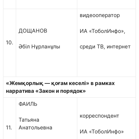
видеооператор
ДОЩАНОВ
ИА «ТоболИнфо»,
10.
Әбіл Нұрланұлы
среди ТВ, интернет
«Жем
қорлық — қоғам кеселі
»
в рамках
нарратива
«З
акон и порядок
»
ФАИЛЬ
корреспондент
Татьяна
Анатольевна
11.
ИА «ТоболИнфо»