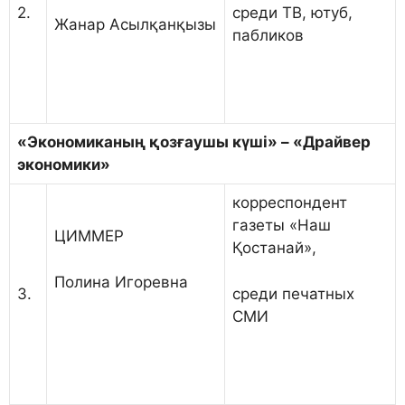
среди ТВ, ютуб,
2.
Жанар Асылқанқызы
пабликов
«Экономиканың қозғаушы күші» – «Драйвер
экономики»
корреспондент
газеты «Наш
ЦИММЕР
Қостанай»,
Полина Игоревна
среди печатных
3.
СМИ