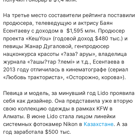
На третье место составители рейтинга поставили
продюсера, телеведущую и актрису Баян
Есентаеву с доходом в $1,595 млн. Продюсер
проекта «КешYou» (годовой доход $480 тыс.) и
певицы Жанар Дугаловой, генпродюсер
нацконкурса красоты «?аза? аруы», владелица
журнала «?ашы?тар ?лемі» и т.д., Есентаева в
2013 году отличилась в кинематографе (сериал
«Любовь тракториста», «Осторожно, корова»).
Певица и модель, за минувший год Lido проявила
себя как дизайнер. Она представила уже вторую
свою коллекцию одежды в рамках KFW в
Алматы. В июне Lido стала лицом линейки
системных фотокамер Nikon в
Казахстане
. А за
год заработала $500 тыс.