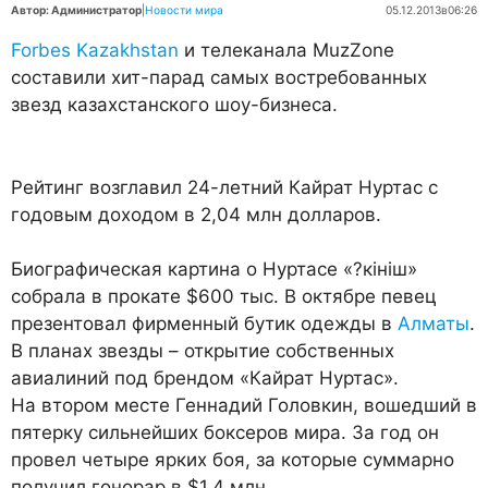
Автор: Администратор
|
Новости мира
05.12.2013
в
06:26
Forbes Kazakhstan
и телеканала MuzZone
составили хит-парад самых востребованных
звезд казахстанского шоу-бизнеса.
Рейтинг возглавил 24-летний Кайрат Нуртас с
годовым доходом в 2,04 млн долларов.
Биографическая картина о Нуртасе «?кiнiш»
собрала в прокате $600 тыс. В октябре певец
презентовал фирменный бутик одежды в
Алматы
.
В планах звезды – открытие собственных
авиалиний под брендом «Кайрат Нуртас».
На втором месте Геннадий Головкин, вошедший в
пятерку сильнейших боксеров мира. За год он
провел четыре ярких боя, за которые суммарно
получил гонорар в $1,4 млн.