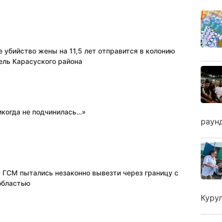
 убийство жены на 11,5 лет отправится в колонию
ель Карасуского района
икогда не подчинилась…»
раун
в ГСМ пытались незаконно вывезти через границу с
областью
Куру