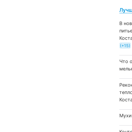
Лучш
В но
пить
Кост
+15
Что 
мель
Реко
тепл
Кост
Мухи
Конт