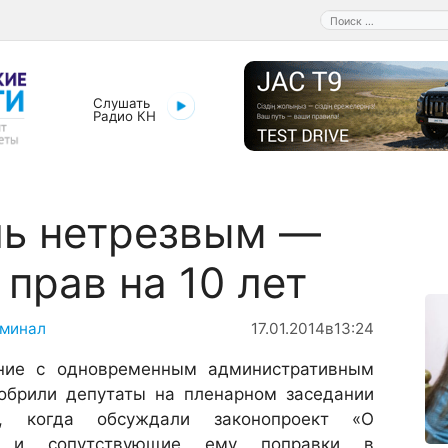
Поиск:
Слушать
Радио КН
ль нетрезвым —
прав на 10 лет
минал
17.01.2014
в
13:24
ание с одновременным административным
добрили депутаты на пленарном заседании
, когда обсуждали законопроект «О
» и сопутствующие ему поправки в