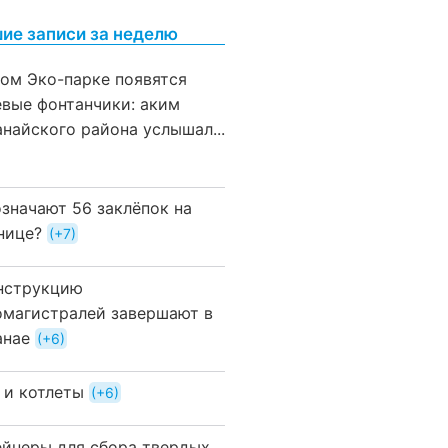
ие записи за неделю
вом Эко-парке появятся
евые фонтанчики: аким
анайского района услышал...
означают 56 заклёпок на
нице?
+7
нструкцию
омагистралей завершают в
анае
+6
 и котлеты
+6
ейнеры для сбора твердых