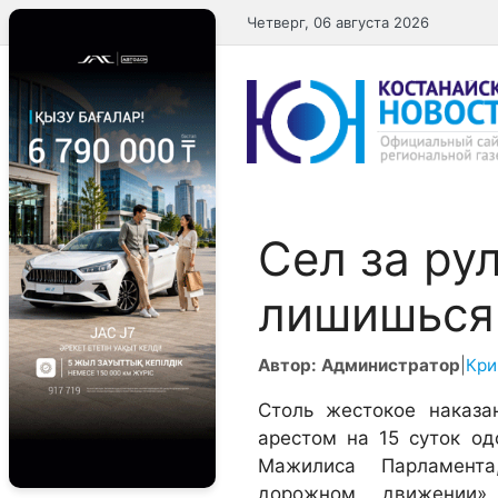
Перейти
Четверг, 06 августа 2026
к
содержимому
Сел за ру
лишишься 
Автор: Администратор
|
Кри
Столь жестокое наказ
арестом на 15 суток о
Мажилиса Парламента
дорожном движении