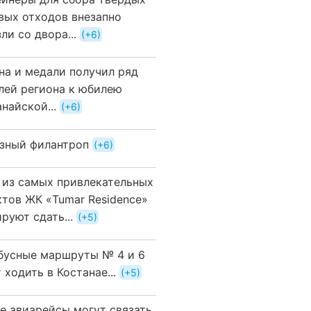
вых отходов внезапно
ли со двора...
+6
на и медали получил ряд
лей региона к юбилею
найской...
+6
зный филантроп
+6
 из самых привлекательных
ктов ЖК «Tumar Residence»
руют сдать...
+5
бусные маршруты № 4 и 6
 ходить в Костанае...
+5
е авиарейсы могут связать