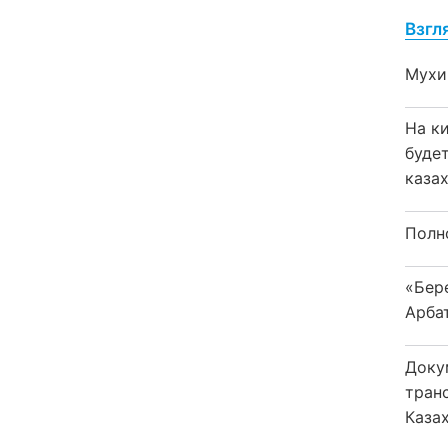
Взгл
Мухи
На к
буде
каза
Полн
«Бер
Арба
Доку
тран
Каза