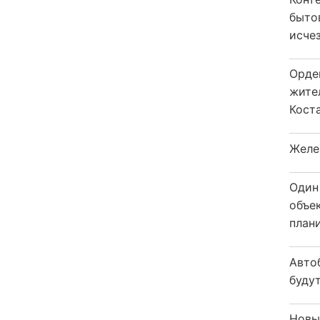
быто
исчез
Орде
жите
Коста
Желе
Один
объе
плани
Авто
будут
Новы