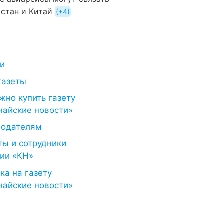
хстан и Китай
+4
ти
газеты
жно купить газету
найские новости»
модателям
ты и сотрудники
ии «КН»
ка на газету
найские новости»