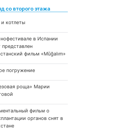
яд со второго этажа
 и котлеты
инофестивале в Испании
т представлен
хстанский фильм «Mūğalım»
ое погружение
езовая роща» Марии
товой
ментальный фильм о
сплантации органов снят в
хстане