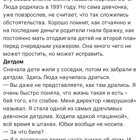
Люда родилась в 1991 году. Но сама девчонка,
уже повзрослев, не считает, что так сложились
обстоятельства. Хорошо помнит, как отчаянно и
на последние деньги родители гнали бражку, как
постоянно мать отодвигала детей на второй план
перед очередным ухажером. Она много чего не
может простить, но может исправить.
Детдом
Сначала дети жили у соседки, потом их забрали в
детдом. Здесь Люда научилась драться.
— Вы даже не представляете, как там дрались. Я
очень быстро поняла, что жизнь такая и есть –
бей того, кто слабее. Меня директор «зверушкой»
называл. Я стала одной из самых драчливых
девчонок детдома. Ходила эдакой «пацанкой»,
всё время в штанах. Юбки вообще не носила.
— За что била?
— Я в последнее время часто думаю об этом. И