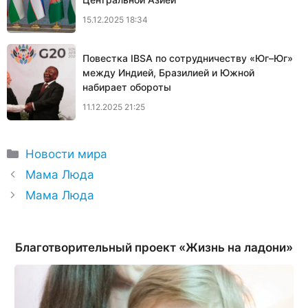
15.12.2025 18:34
Повестка IBSA по сотрудничеству «Юг–Юг»
между Индией, Бразилией и Южной
набирает обороты
11.12.2025 21:25
Рубрики
Новости мира
Мама Люда
Мама Люда
Благотворительный проект «Жизнь на ладони»