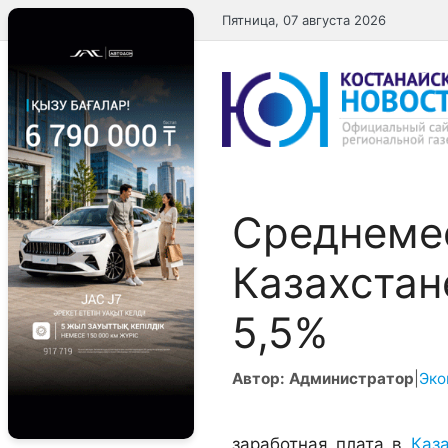
Перейти
Пятница, 07 августа 2026
к
содержимому
Среднемес
Казахстан
5,5%
Автор: Администратор
|
Эко
заработная плата в
Каз