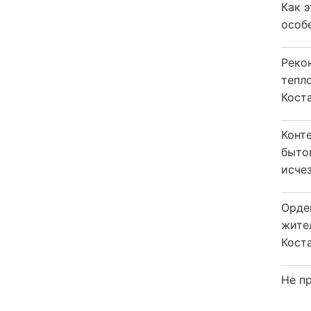
Как 
особ
Реко
тепл
Кост
Конт
быто
исчез
Орде
жите
Коста
Не пр