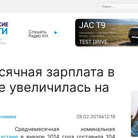
Поиск:
Слушать
Радио КН
ячная зарплата в
е увеличилась на
номика
28.02.2014
в
12:18
Среднемесячная номинальная
ахстане
в январе 2014 года составила 104