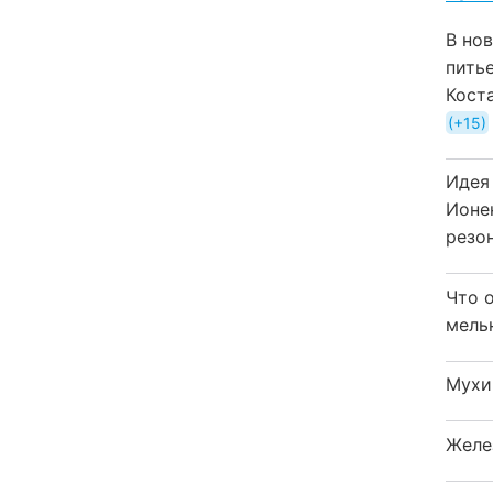
В но
пить
Кост
+15
Идея
Ионе
резо
Что 
мель
Мухи
Желе