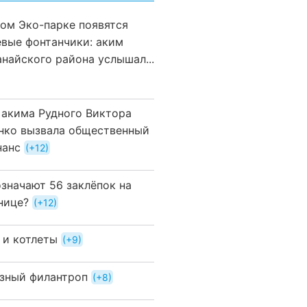
вом Эко-парке появятся
евые фонтанчики: аким
анайского района услышал...
 акима Рудного Виктора
нко вызвала общественный
нанс
+12
означают 56 заклёпок на
нице?
+12
 и котлеты
+9
зный филантроп
+8