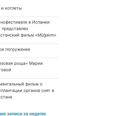
 и котлеты
инофестивале в Испании
т представлен
хстанский фильм «Mūğalım»
ое погружение
езовая роща» Марии
товой
ментальный фильм о
сплантации органов снят в
хстане
ие записи за неделю