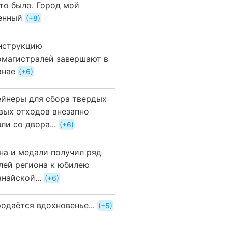
это было. Город мой
енный
+8
нструкцию
омагистралей завершают в
анае
+6
ейнеры для сбора твердых
вых отходов внезапно
ли со двора...
+6
на и медали получил ряд
лей региона к юбилею
найской...
+6
одаётся вдохновенье...
+5