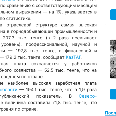
ь по сравнению с соответствующим месяцем
еальном выражении — на 1%, указывается в
по статистике.
 в отраслевой структуре самая высокая
чена в горнодобывающей промышленности и
 207,3 тыс. тенге (в 2 раза превышает
 уровень), профессиональной, научной и
сти — 197,8 тыс. тенге, в финансовой и
— 179,2 тыс. тенге, сообщает
КазТАГ
.
тная плата сохраняется у работников
бного хозяйства — 52,5 тыс. тенге, что на
 среднем по стране.
зе наиболее высокая заработная плата
области
— 194,1 тыс. тенге, что в 1,9 раза
спубликанский показатель. В
Северо-
е величина составила 71,8 тыс. тенге, что
уровня по стране.
Посл