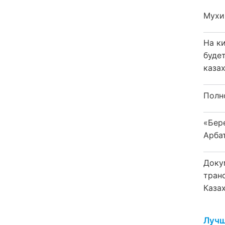
Мухи
На к
буде
каза
Полн
«Бер
Арба
Доку
тран
Каза
Лучш