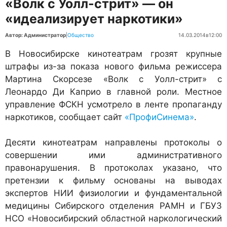
«Волк с Уолл-стрит» — он
«идеализирует наркотики»
Автор: Администратор
|
Общество
14.03.2014
в
12:00
В Новосибирске кинотеатрам грозят крупные
штрафы из-за показа нового фильма режиссера
Мартина Скорсезе «Волк с Уолл-стрит» с
Леонардо Ди Каприо в главной роли. Местное
управление ФСКН усмотрело в ленте пропаганду
наркотиков, сообщает сайт
«ПрофиСинема»
.
Десяти кинотеатрам направлены протоколы о
совершении ими административного
правонарушения. В протоколах указано, что
претензии к фильму основаны на выводах
экспертов НИИ физиологии и фундаментальной
медицины Сибирского отделения РАМН и ГБУЗ
НСО «Новосибирский областной наркологический