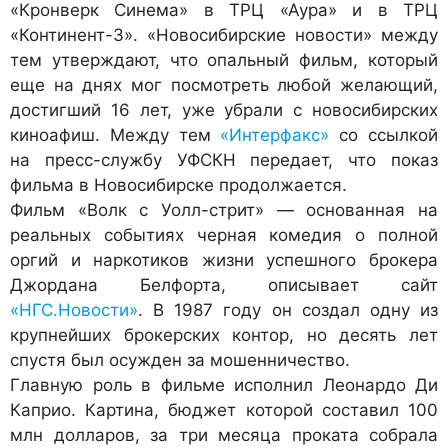
«Кронверк Синема» в ТРЦ «Аура» и в ТРЦ
«Континент-3». «Новосибирские новости» между
тем утверждают, что опальный фильм, который
еще на днях мог посмотреть любой желающий,
достигший 16 лет, уже убрали с новосибирских
киноафиш. Между тем
«Интерфакс»
со ссылкой
на пресс-службу УФСКН передает, что показ
фильма в Новосибирске продолжается.
Фильм «Волк с Уолл-стрит» — основанная на
реальных событиях черная комедия о полной
оргий и наркотиков жизни успешного брокера
Джордана Белфорта, описывает сайт
«НГС.Новости»
. В 1987 году он создал одну из
крупнейших брокерских контор, но десять лет
спустя был осужден за мошенничество.
Главную роль в фильме исполнил Леонардо Ди
Каприо. Картина, бюджет которой составил 100
млн долларов, за три месяца проката собрала