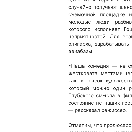
случайно получают шанс
съемочной площадке н
молодые люди разбив
которого исполняет Го
неприятностей. Для во
олигарха, зарабатывать 
авиабазы.
«Наша комедия — не со
жестковата, местами чер
как к высокохудожест
который можно один ра
Глубокого смысла в фи
состояние не наших гер
— рассказал режиссер.
Отметим, что продюсеро