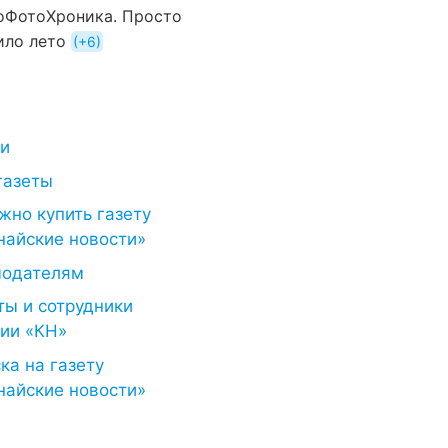
оФотоХроника. Просто
ило лето
+6
ти
газеты
жно купить газету
найские новости»
модателям
ты и сотрудники
ии «КН»
ка на газету
найские новости»