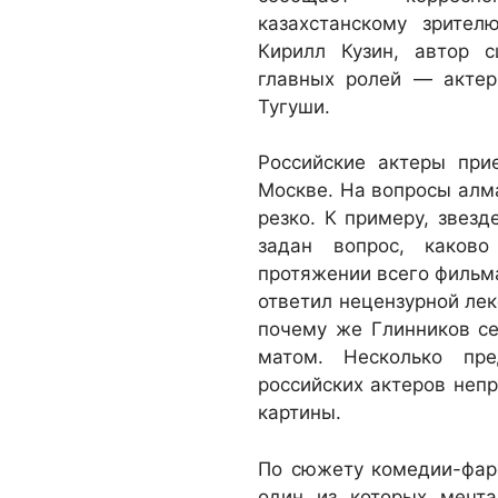
казахстанскому зрите
Кирилл Кузин, автор 
главных ролей — актер
Тугуши.
Российские актеры при
Москве. На вопросы алм
резко. К примеру, звез
задан вопрос, каков
протяжении всего фильма
ответил нецензурной лек
почему же Глинников се
матом. Несколько пре
российских актеров неп
картины.
По сюжету комедии-фарс
один из которых мечта