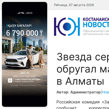
Перейти
Пятница, 07 августа 2026
к
содержимому
Звезда се
обругал м
в Алматы
Автор: Администратор
|
Нов
Российская комедия «За
сообщает коррес