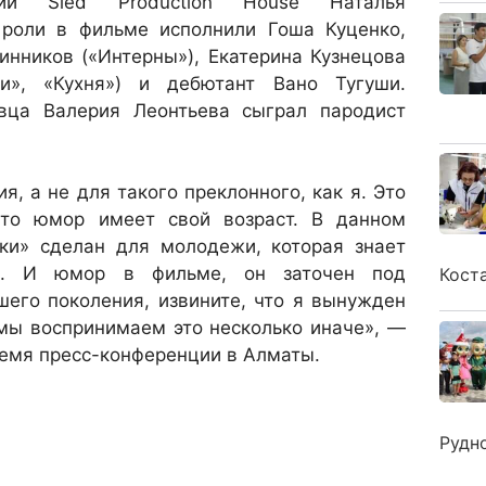
нии Sled Production House Наталья
 роли в фильме исполнили Гоша Куценко,
инников («Интерны»), Екатерина Кузнецова
ки», «Кухня») и дебютант Вано Тугуши.
вца Валерия Леонтьева сыграл пародист
, а не для такого преклонного, как я. Это
что юмор имеет свой возраст. В данном
ики» сделан для молодежи, которая знает
ю. И юмор в фильме, он заточен под
Кост
его поколения, извините, что я вынужден
 мы воспринимаем это несколько иначе», —
ремя пресс-конференции в Алматы.
Рудн