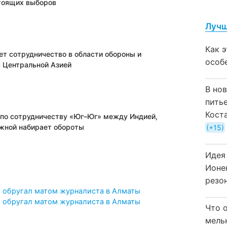
тоящих выборов
Лучш
Как 
ет сотрудничество в области обороны и
особ
с Центральной Азией
В но
пить
Кост
 по сотрудничеству «Юг–Юг» между Индией,
жной набирает обороты
+15
Идея
Ионе
резо
» обругал матом журналиста в Алматы
» обругал матом журналиста в Алматы
Что 
мель