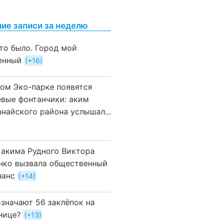
ие записи за неделю
это было. Город мой
енный
+16
вом Эко-парке появятся
евые фонтанчики: аким
анайского района услышал...
 акима Рудного Виктора
нко вызвала общественный
нанс
+14
означают 56 заклёпок на
нице?
+13