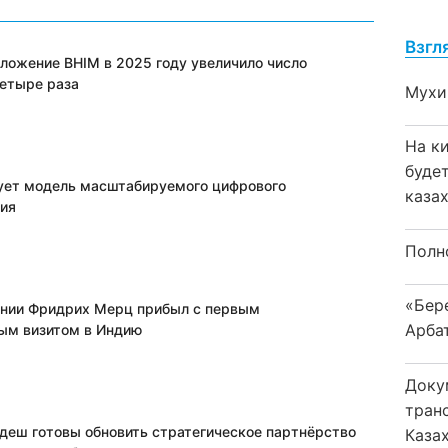
Взгл
ложение BHIM в 2025 году увеличило число
четыре раза
Мухи
На к
буде
ует модель масштабируемого цифрового
каза
ия
Полн
«Бер
нии Фридрих Мерц прибыл с первым
Арба
ым визитом в Индию
Доку
тран
адеш готовы обновить стратегическое партнёрство
Каза