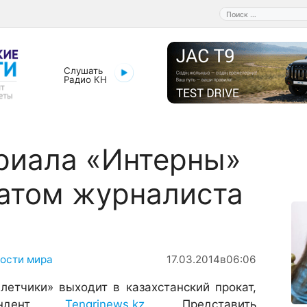
Поиск:
Слушать
Радио КН
риала «Интерны»
атом журналиста
ости мира
17.03.2014
в
06:06
летчики» выходит в казахстанский прокат,
пондент
Tengrinews.kz
. Представить