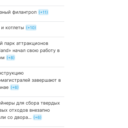
зный филантроп
+11
 и котлеты
+10
й парк аттракционов
land» начал свою работу в
ом
+8
нструкцию
омагистралей завершают в
анае
+6
ейнеры для сбора твердых
вых отходов внезапно
ли со двора...
+6