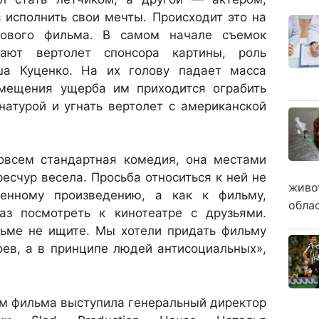
 исполнить свои мечты. Происходит это на
ового фильма. В самом начале съемок
ают вертолет спонсора картины, роль
ша Куценко. На их голову падает масса
змещения ущерба им приходится ограбить
натурой и угнать вертолет с американской
всем стандартная комедия, она местами
есчур весела. Просьба относиться к ней не
живо
венному произведению, а как к фильму,
обла
з посмотреть к кинотеатре с друзьями.
льме не ищите. Мы хотели придать фильму
оев, а в принципе людей антисоциальных»,
м фильма выступила генеральный директор