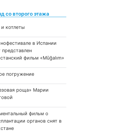
яд со второго этажа
 и котлеты
инофестивале в Испании
т представлен
хстанский фильм «Mūğalım»
ое погружение
езовая роща» Марии
товой
ментальный фильм о
сплантации органов снят в
хстане