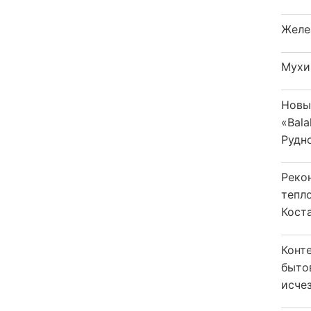
Желе
Мухи
Новы
«Bala
Рудн
Реко
тепл
Кост
Конт
быто
исчез