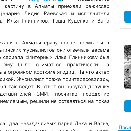
лю картину в Алматы приехали режиссер
сценария Лидия Раевская и исполнители
ы Илья Глинников, Гоша Куценко и Вано
ехали в Алматы сразу после премьеры в
атинских журналистов они отвечали весьма
де сериала «Интерны» Илье Глинникову был
о ему было сниматься практически на
 в огромном костюме ягодиц. На что актер
сикой. Журналист позже поинтересовалась,
бя так ведет. В ответ он обругал девушку
дставителей СМИ, посчитав поведение
риемлемым, решили не оставаться на показ
а, два незадачливых парня Леха и Вагиз,
Посл
л стать летчиком, а другой — актером,