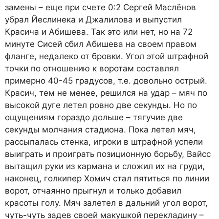
замены – еще при счете 0:2 Сергей Маслёнов
убрал Йеслинека и Джалилова и выпустил
Красича и Абишева. Так это или нет, но на 72
минуте Сисей сбил Абишева на своем правом
фланге, недалеко от бровки. Угол этой штрафной
точки по отношению к воротам составлял
примерно 40-45 градусов, т.е. довольно острый.
Красич, тем не менее, решился на удар – мяч по
высокой дуге летел ровно две секунды. Но по
ощущениям гораздо дольше – тягучие две
секунды молчания стадиона. Пока летел мяч,
рассыпалась стенка, игроки в штрафной успели
выиграть и проиграть позиционную борьбу, Вайсс
вытащил руки из кармана и сложил их на груди,
наконец, голкипер Хомич стал пятиться по линии
ворот, отчаянно прыгнул и только добавил
красоты голу. Мяч залетел в дальний угол ворот,
чуть-чуть задев своей макушкой перекладину –