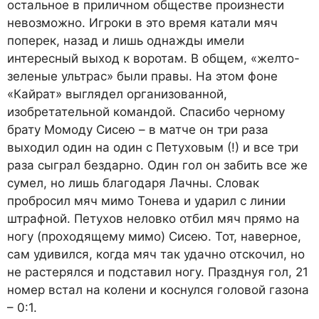
остальное в приличном обществе произнести
невозможно. Игроки в это время катали мяч
поперек, назад и лишь однажды имели
интересный выход к воротам. В общем, «желто-
зеленые ультрас» были правы. На этом фоне
«Кайрат» выглядел организованной,
изобретательной командой. Спасибо черному
брату Момоду Сисею – в матче он три раза
выходил один на один с Петуховым (!) и все три
раза сыграл бездарно. Один гол он забить все же
сумел, но лишь благодаря Лачны. Словак
пробросил мяч мимо Тонева и ударил с линии
штрафной. Петухов неловко отбил мяч прямо на
ногу (проходящему мимо) Сисею. Тот, наверное,
сам удивился, когда мяч так удачно отскочил, но
не растерялся и подставил ногу. Празднуя гол, 21
номер встал на колени и коснулся головой газона
– 0:1.