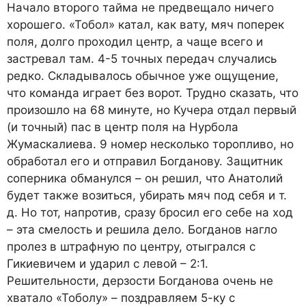
Начало второго тайма не предвещало ничего
хорошего. «Тобол» катал, как вату, мяч поперек
поля, долго проходил центр, а чаще всего и
застревал там. 4-5 точных передач случались
редко. Складывалось обычное уже ощущение,
что команда играет без ворот. Трудно сказать, что
произошло на 68 минуте, но Кучера отдал первый
(и точный) пас в центр поля на Нурбола
Жумаскалиева. 9 номер несколько торопливо, но
обработал его и отправил Богданову. Защитник
соперника обманулся – он решил, что Анатолий
будет также возиться, убирать мяч под себя и т.
д. Но тот, напротив, сразу бросил его себе на ход
– эта смелость и решила дело. Богданов нагло
пролез в штрафную по центру, отыгрался с
Гикиевичем и ударил с левой – 2:1.
Решительности, дерзости Богданова очень не
хватало «Тоболу» – поздравляем 5-ку с