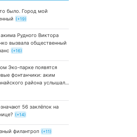
это было. Город мой
енный
+19
 акима Рудного Виктора
нко вызвала общественный
нанс
+16
вом Эко-парке появятся
евые фонтанчики: аким
анайского района услышал...
означают 56 заклёпок на
нице?
+14
зный филантроп
+11