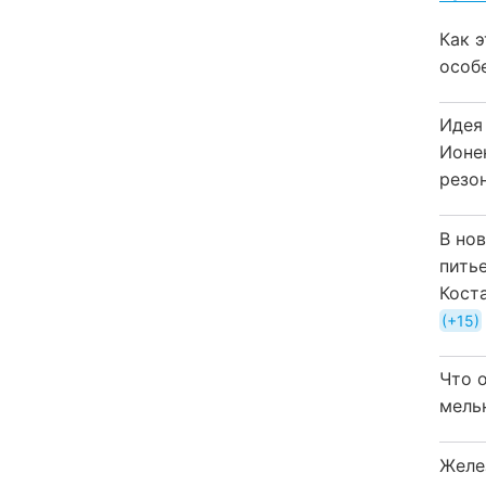
Как 
особ
Идея
Ионе
резо
В но
пить
Кост
+15
Что 
мель
Желе