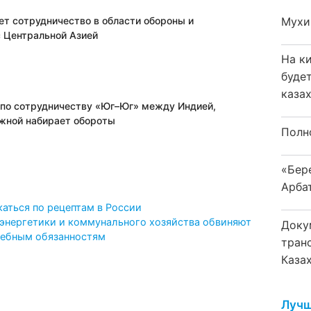
ет сотрудничество в области обороны и
Мухи
с Центральной Азией
На к
буде
каза
 по сотрудничеству «Юг–Юг» между Индией,
жной набирает обороты
Полн
«Бер
Арба
аться по рецептам в России
 энергетики и коммунального хозяйства обвиняют
Доку
жебным обязанностям
тран
Каза
Лучш