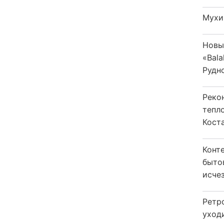
Мухи
Новы
«Bala
Рудн
Реко
тепл
Кост
Конт
быто
исчез
Ретр
уход