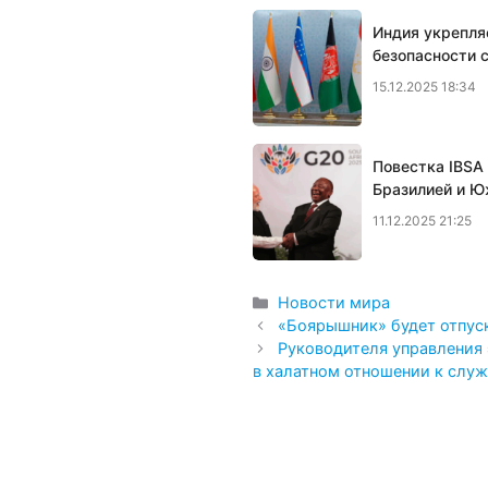
Индия укрепля
безопасности 
15.12.2025 18:34
Повестка IBSA
Бразилией и Ю
11.12.2025 21:25
Рубрики
Новости мира
«Боярышник» будет отпуск
Руководителя управления
в халатном отношении к слу