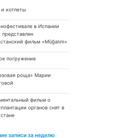
 и котлеты
инофестивале в Испании
т представлен
хстанский фильм «Mūğalım»
ое погружение
езовая роща» Марии
товой
ментальный фильм о
сплантации органов снят в
хстане
ие записи за неделю