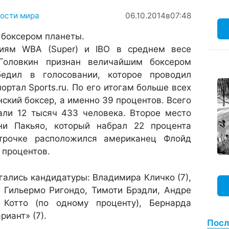
ости мира
06.10.2014
в
07:48
 боксером планеты.
иям WBA (Super) и IBO в среднем весе
 Головкин признан величайшим боксером
бедил в голосовании, которое проводил
ортал Sports.ru. По его итогам больше всех
нский боксер, а именно 39 процентов. Всего
али 12 тысяч 433 человека. Второе место
ни Пакьяо, который набрал 22 процента
строчке расположился американец Флойд
процентов.
ались кандидатуры: Владимира Кличко (7),
 Гильермо Ригондо, Тимоти Брэдли, Андре
 Котто (по одному проценту), Бернарда
риант» (7).
Посл