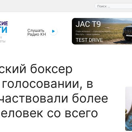
Поиск:
Слушать
Радио КН
ский боксер
 голосовании, в
частвовали более
человек со всего