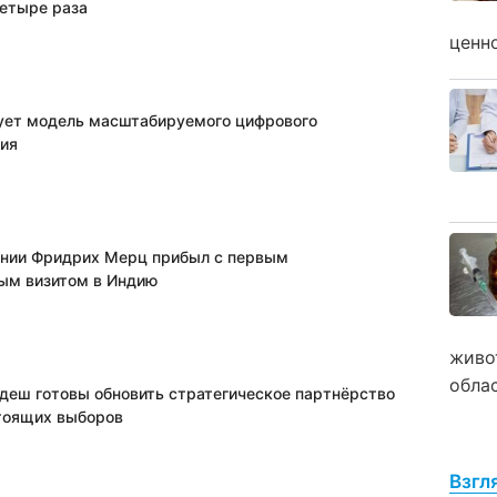
четыре раза
ценн
ует модель масштабируемого цифрового
ия
нии Фридрих Мерц прибыл с первым
ым визитом в Индию
живо
обла
адеш готовы обновить стратегическое партнёрство
тоящих выборов
Взгл