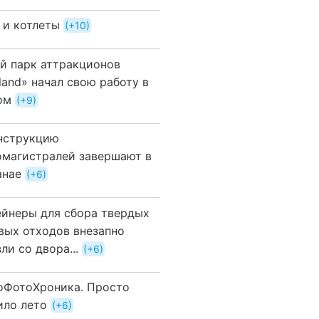
 и котлеты
+10
й парк аттракционов
land» начал свою работу в
ом
+9
нструкцию
омагистралей завершают в
анае
+6
ейнеры для сбора твердых
вых отходов внезапно
ли со двора...
+6
оФотоХроника. Просто
ило лето
+6