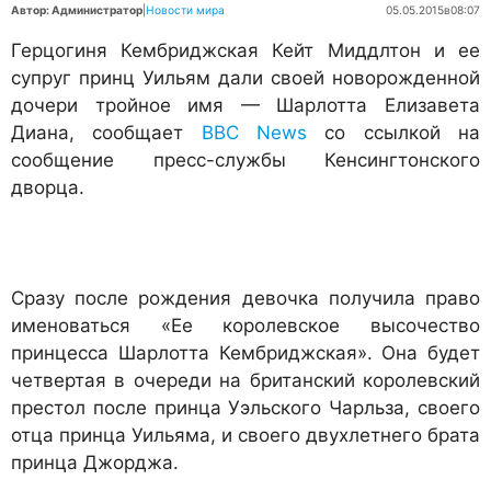
Автор: Администратор
|
Новости мира
05.05.2015
в
08:07
Герцогиня Кембриджская Кейт Миддлтон и ее
супруг принц Уильям дали своей новорожденной
дочери тройное имя — Шарлотта Елизавета
Диана, сообщает
BBC News
со ссылкой на
сообщение пресс-службы Кенсингтонского
дворца.
Сразу после рождения девочка получила право
именоваться «Ее королевское высочество
принцесса Шарлотта Кембриджская». Она будет
четвертая в очереди на британский королевский
престол после принца Уэльского Чарльза, своего
отца принца Уильяма, и своего двухлетнего брата
принца Джорджа.