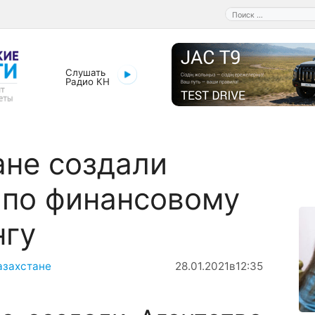
Поиск:
Слушать
Радио КН
ане создали
 по финансовому
нгу
азахстане
28.01.2021
в
12:35