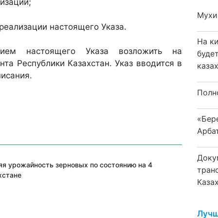
изации;
Мухи
 реализации настоящего Указа.
На к
нием настоящего Указа возложить на
буде
та Республики Казахстан. Указ вводится в
каза
писания.
Полн
«Бер
Арба
Доку
яя урожайность зерновых по состоянию на 4
тран
хстане
Каза
Лучш