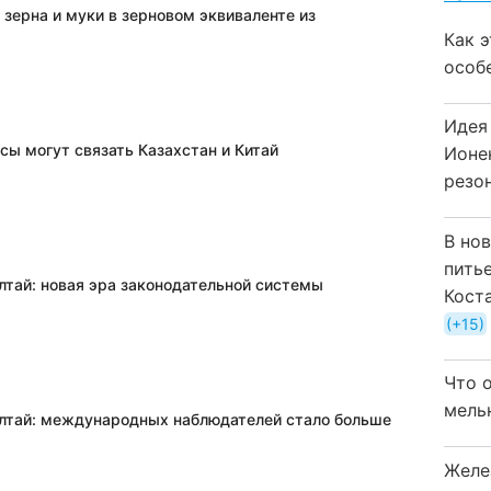
 зерна и муки в зерновом эквиваленте из
Как 
особ
Идея
сы могут связать Казахстан и Китай
Ионе
резо
В но
пить
лтай: новая эра законодательной системы
Кост
+15
Что 
мель
лтай: международных наблюдателей стало больше
Желе