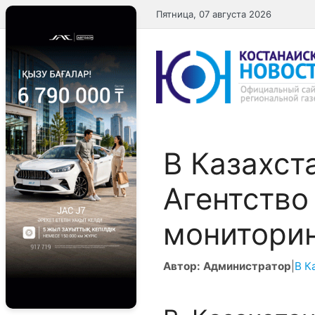
Перейти
Пятница, 07 августа 2026
к
содержимому
В Казахст
Агентство
монитори
Автор: Администратор
|
В К