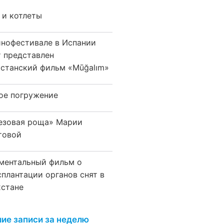
 и котлеты
инофестивале в Испании
т представлен
хстанский фильм «Mūğalım»
ое погружение
езовая роща» Марии
товой
ментальный фильм о
сплантации органов снят в
хстане
ие записи за неделю