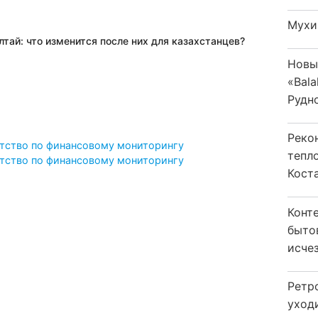
Мухи
тай: что изменится после них для казахстанцев?
Новы
«Bala
Рудн
Реко
нтство по финансовому мониторингу
тепл
нтство по финансовому мониторингу
Кост
Конт
быто
исчез
Ретр
уход