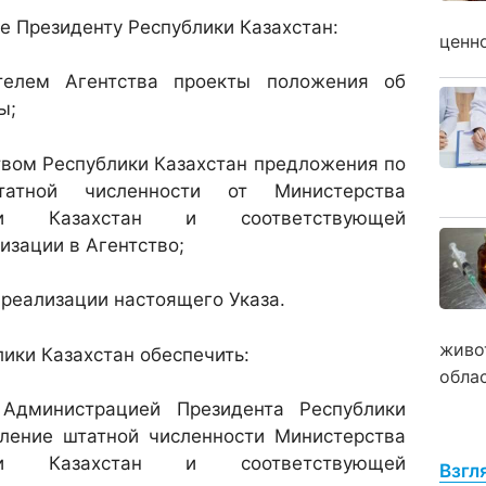
ие Президенту Республики Казахстан:
ценн
телем Агентства проекты положения об
ы;
твом Республики Казахстан предложения по
татной численности от Министерства
ки Казахстан и соответствующей
изации в Агентство;
 реализации настоящего Указа.
живо
лики Казахстан обеспечить:
обла
 Администрацией Президента Республики
еление штатной численности Министерства
ки Казахстан и соответствующей
Взгл