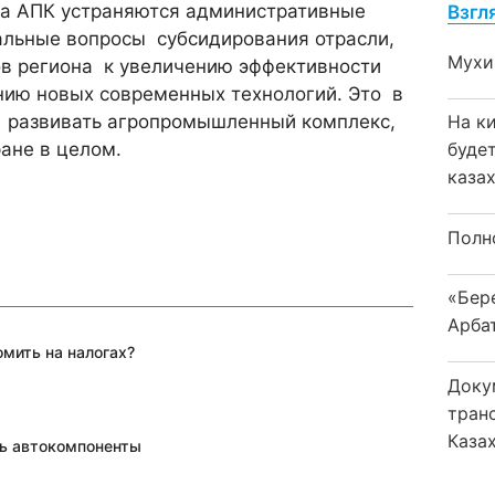
та АПК устраняются административные
Взгл
альные вопросы субсидирования отрасли,
Мухи
в региона к увеличению эффективности
нию новых современных технологий. Это в
 развивать агропромышленный комплекс,
На к
ране в целом.
буде
каза
Полн
«Бер
Арба
мить на налогах?
Доку
тран
Каза
ть автокомпоненты