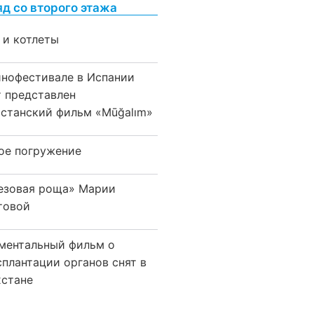
яд со второго этажа
 и котлеты
инофестивале в Испании
т представлен
хстанский фильм «Mūğalım»
ое погружение
езовая роща» Марии
товой
ментальный фильм о
сплантации органов снят в
хстане