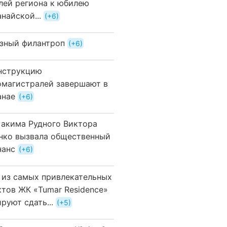
лей региона к юбилею
найской...
+6
зный филантроп
+6
нструкцию
омагистралей завершают в
анае
+6
 акима Рудного Виктора
нко вызвала общественный
нанс
+6
 из самых привлекательных
ктов ЖК «Tumar Residence»
руют сдать...
+5