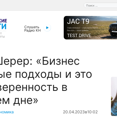
Поиск:
Слушать
Радио КН
Шерер: «Бизнес
ые подходы и это
веренность в
ем дне»
номика
20.04.2023
в
10:02