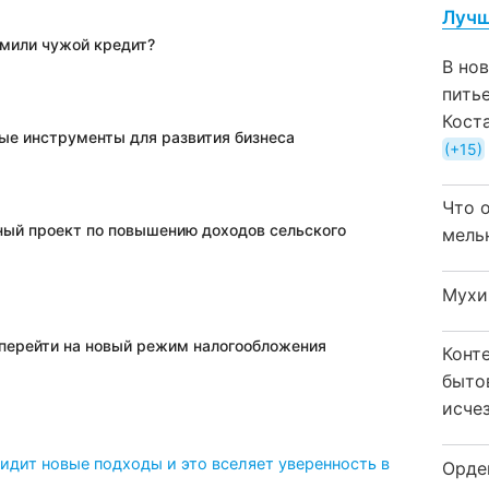
Лучш
рмили чужой кредит?
В но
пить
Кост
вые инструменты для развития бизнеса
+15
Что 
ный проект по повышению доходов сельского
мель
Мухи
т перейти на новый режим налогообложения
Конт
быто
исчез
видит новые подходы и это вселяет уверенность в
Орде