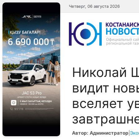
Перейти
Четверг, 06 августа 2026
к
содержимому
​Николай 
видит нов
вселяет у
завтрашн
Автор: Администратор
|
Эко