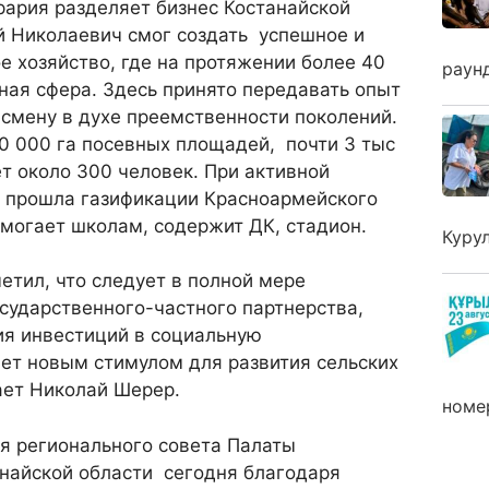
рария разделяет бизнес Костанайской
й Николаевич смог создать успешное и
е хозяйство, где на протяжении более 40
раун
ная сфера. Здесь принято передавать опыт
смену в духе преемственности поколений.
0 000 га посевных площадей, почти 3 тыс
ет около 300 человек. При активной
 прошла газификации Красноармейского
омогает школам, содержит ДК, стадион.
Куру
етил, что следует в полной мере
осударственного-частного партнерства,
ия инвестиций в социальную
нет новым стимулом для развития сельских
ает Николай Шерер.
номе
я регионального совета Палаты
найской области сегодня благодаря