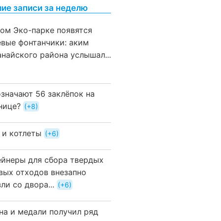
ие записи за неделю
вом Эко-парке появятся
евые фонтанчики: аким
анайского района услышал...
означают 56 заклёпок на
нице?
+8
 и котлеты
+6
ейнеры для сбора твердых
вых отходов внезапно
ли со двора...
+6
на и медали получил ряд