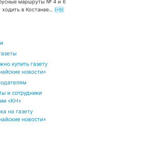
бусные маршруты № 4 и 6
 ходить в Костанае...
+5
ти
газеты
жно купить газету
найские новости»
модателям
ты и сотрудники
ии «КН»
ка на газету
найские новости»