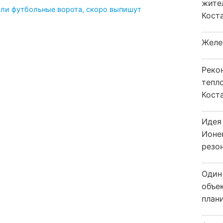
жите
али футбольные ворота, скоро выпишут
Коста
Желе
Реко
тепл
Кост
Идея
Ионе
резо
Один
объе
плани