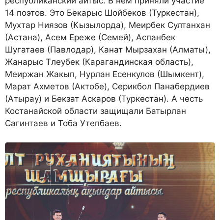
республиканский айтыс. В нем приняли участие
14 поэтов. Это Бекарыс Шойбеков (Туркестан),
Мухтар Ниязов (Кызылорда), Меирбек Султанхан
(Астана), Асем Ереже (Семей), Аспанбек
Шугатаев (Павлодар), Канат Мырзахан (Алматы),
Жанарыс Тлеубек (Карагандинская область),
Меиржан Жакып, Нурлан Есенкулов (Шымкент),
Марат Ахметов (Актобе), Серикбол Панабердиев
(Атырау) и Бекзат Аскаров (Туркестан). А честь
Костанайской области защищали Батырлан
Сагинтаев и Тоба Утепбаев.