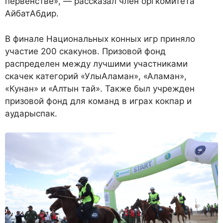
первенстве», — рассказал член оргкомитета
АйбатАбдир.
В финале Национальных конных игр приняло
участие 200 скакунов. Призовой фонд
распределен между лучшими участниками
скачек категорий «УлыАламан», «Аламан»,
«Кунан» и «Алтын тай». Также был учрежден
призовой фонд для команд в играх кокпар и
аударыспак.