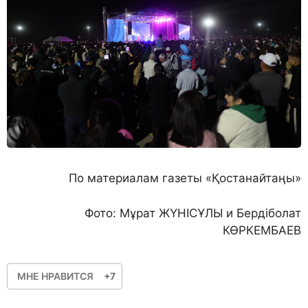
По материалам газеты «Қостанайтаңы»
Фото: Мұрат ЖҮНІСҰЛЫ и Бердіболат
КӨРКЕМБАЕВ
МНЕ НРАВИТСЯ
+7