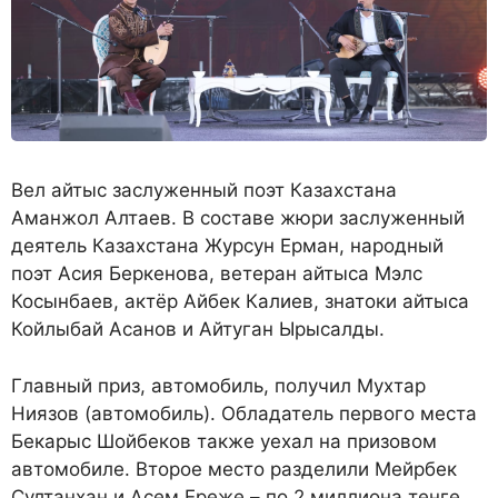
Вел айтыс заслуженный поэт Казахстана
Аманжол Алтаев. В составе жюри заслуженный
деятель Казахстана Журсун Ерман, народный
поэт Асия Беркенова, ветеран айтыса Мэлс
Косынбаев, актёр Айбек Калиев, знатоки айтыса
Койлыбай Асанов и Айтуган Ырысалды.
Главный приз, автомобиль, получил Мухтар
Ниязов (автомобиль). Обладатель первого места
Бекарыс Шойбеков также уехал на призовом
автомобиле. Второе место разделили Мейрбек
Султанхан и Асем Ереже – по 2 миллиона тенге