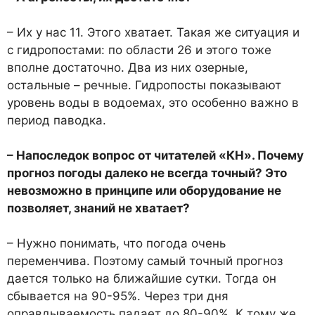
– Их у нас 11. Этого хватает. Такая же ситуация и
с гидро­постами: по области 26 и этого тоже
вполне достаточно. Два из них озерные,
остальные – реч­ные. Гидропосты показывают
уровень воды в водоемах, это особенно важно в
период па­водка.
– Напоследок вопрос от чи­тателей «КН». Почему
про­гноз погоды далеко не всегда точный? Это
невозможно в принципе или оборудование не
позволяет, знаний не хва­тает?
– Нужно понимать, что пого­да очень
переменчива. Поэтому самый точный прогноз
дается только на ближайшие сутки. Тогда он
сбывается на 90-95%. Через три дня
оправдываемость падает до 80-90%. К тому же