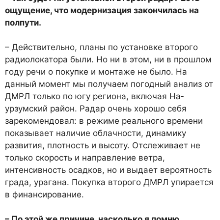
ощуще­ние, что модернизация закон­чилась на
полпути.
– Действительно, планы по установке второго
радиолока­тора были. Но ни в этом, ни в прошлом
году речи о покупке и монтаже не было. На
данный момент мы получаем погод­ный анализ от
ДМРЛ только по югу региона, включая На­
урзумский район. Радар очень хорошо себя
зарекомендовал: в режиме реального времени
по­казывает наличие облачности, динамику
развития, плотность и высоту. Отслеживает не
толь­ко скорость и направление ве­тра,
интенсивность осадков, но и выдает вероятность
гра­да, урагана. Покупка второго ДМРЛ упирается
в финансиро­вание.
– По этой же причине, на­сколько я помню,