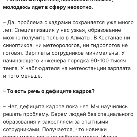
молодежь идет в сферу неохотно.
– Да, проблема с кадрами со­храняется уже много
лет. Спе­циализация у нас узкая, образо­вание
можно получить только в Алматы. В Костанае ни
синоп­тиков, ни метеорологов, ни ги­дрологов не
готовят. Зарплаты сотрудников минимальны. У
начинающего инженера поряд­ка 90-100 тысяч
тенге. У наблю­дателя на метеостанции зарпла­та
и того меньше.
– То есть речь о дефиците кадров?
– Нет, дефицита кадров пока нет. Мы научились
решать про­блему. Берем людей без специ­ального
образования и закре­пляем за опытными
сотрудни­ками. Получается, что новички
перенимают опыт на рабочем месте. Иначе