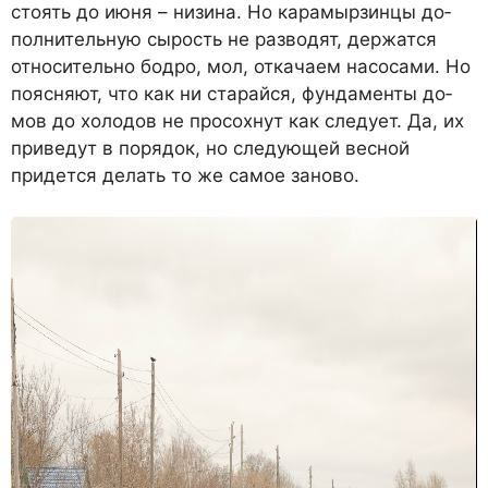
стоять до июня – низина. Но ка­рамырзинцы до­
полнительную сы­рость не разводят, держатся
относи­тельно бодро, мол, откачаем насоса­ми. Но
поясняют, что как ни старай­ся, фундаменты до­
мов до холодов не просохнут как сле­дует. Да, их
приве­дут в порядок, но следующей весной
придется делать то же самое заново.