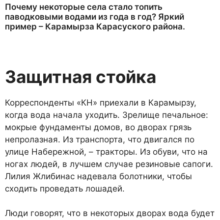
Почему некоторые села стало топить
паводковыми водами из года в год? Яркий
пример – Карамырза Карасуского района.
Защитная стойка
Корреспонденты «КН» при­ехали в Карамырзу,
когда вода начала уходить. Зрелище пе­чальное:
мокрые фундаменты домов, во дворах грязь
непро­лазная. Из транспорта, что дви­гался по
улице Набережной, – тракторы. Из обуви, что на
ногах людей, в лучшем случае резино­вые сапоги.
Лилия Жлибинас надева­ла болотники, что­бы
сходить прове­дать лошадей.
Люди говорят, что в некоторых дворах вода будет