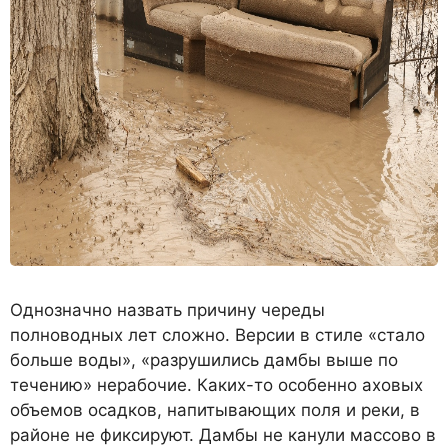
Однозначно на­звать причину че­реды
полноводных лет сложно. Вер­сии в стиле «ста­ло
больше воды», «разрушились дамбы выше по
течению» нерабо­чие. Каких-то осо­бенно аховых
объ­емов осадков, на­питывающих поля и реки, в
районе не фиксируют. Дамбы не канули массово в