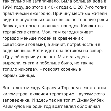
так сильно не затапливало. Была большая вода в
1994 году, до этого в 40-х годах. С 2017-го топит
практи­чески ежегодно. Причину мест­ные жители
видят в опустев­ших селах выше по течению рек и
балках, которые наполняет паводок. Кивают на
торгайские степи. Мол, там сегодня живет
гораздо меньше людей (в срав­нении с
советскими годами), а значит, потребность и в
воде меньше. Вот и идет она пото­ком на север.
«Другой версии у нас нет. Мы ведь здесь
выросли, снега и побольше было, но так не
топило никогда», – говорят коренные
карамырзинцы.
Вот только между Карасу и Торгаем лежат сотни
кило­метров, включая территорию Наурзумского
заповедника. И здесь так не топит. Джамбулбек
Раимкулов не один год возглав­лял облфилиал