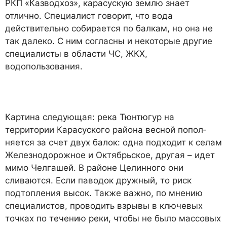
РКП «Казвод­хоз», карасускую землю знает
отлично. Специалист говорит, что вода
действительно собира­ется по балкам, но она не
так да­леко. С ним согласны и некото­рые другие
специалисты в обла­сти ЧС, ЖКХ,
водопользования.
Картина следующая: река Тюнтюгур на
территории Ка­расуского района весной попол­
няется за счет двух балок: одна подходит к селам
Железнодо­рожное и Октябрьское, другая – идет
мимо Челгашей. В рай­оне Целинного они
сливаются. Если паводок дружный, то риск
подтопления высок. Также важ­но, по мнению
специалистов, проводить взрывы в ключевых
точках по течению реки, что­бы не было массовых