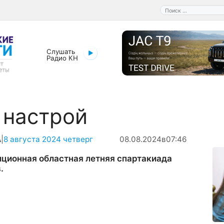
Поиск:
Слушать
Радио КН
 настрой
А
|
8 августа 2024 четверг
08.08.2024
в
07:46
иционная областная летняя спартакиада
.