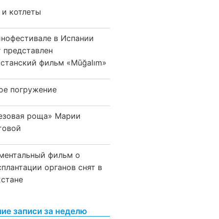
 и котлеты
инофестивале в Испании
т представлен
хстанский фильм «Mūğalım»
ое погружение
езовая роща» Марии
товой
ментальный фильм о
сплантации органов снят в
хстане
ие записи за неделю