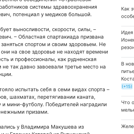
работников системы здравоохранения
Как 
вич, потенциал у медиков большой.
особ
бует выносливости, скорости, силы, –
Идея
евич. – Областная спартакиада призвана
Ионе
заняться спортом и своим здоровьем. Не
резо
, они на свое здоровье не находят времени
есть и профессионалы, как рудненская
В но
 не так давно завоевали третье место на
пить
нции.
Кост
+15
ояло испытать себя в семи видах спорта –
ров, шахматах, перетягивании каната,
Что 
у и мини-футболу. Победителей наградили
мель
енежными призами.
Желе
зались у Владимира Макушева из