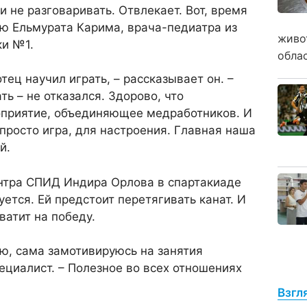
и не разговаривать. Отвлекает. Вот, время
аю Ельмурата Карима, врача-педиатра из
живо
ки №1.
обла
отец научил играть, – рассказывает он. –
ь – не отказался. Здорово, что
оприятие, объединяющее медработников. И
 просто игра, для настроения. Главная наша
й.
нтра СПИД Индира Орлова в спартакиаде
ется. Ей предстоит перетягивать канат. И
хватит на победу.
рю, сама замотивируюсь на занятия
пециалист. – Полезное во всех отношениях
Взгл