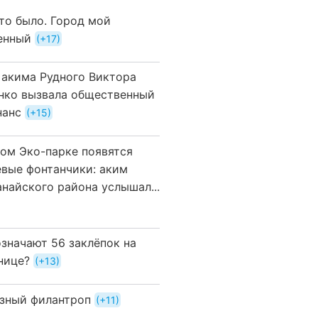
это было. Город мой
енный
+17
 акима Рудного Виктора
нко вызвала общественный
нанс
+15
вом Эко-парке появятся
евые фонтанчики: аким
анайского района услышал...
означают 56 заклёпок на
нице?
+13
зный филантроп
+11