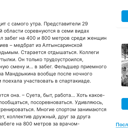
ит с самого утра. Представители 29
й области соревнуются в семи видах
ел забег на 400 и 800 метров среди женщин
иев – медбрат из Алтынсаринской
едьмым. Старается отдышаться. Коллеги
утылки. Он только трудоустроился,
ную смену и… в забег. Фельдшер приемного
на Мандрыкина вообще после ночного
и поехала участвовать в спартакиаде.
ется она. – Суета, быт, работа… Хоть какое-
пообщаться, посоревноваться. Удивляюсь,
тренироваться. Многие спортом занимаются
ет, коллектив дружный, друг за друга
забеге на 800 метров за врачом-
Посл