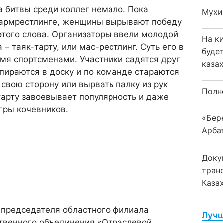
 битвы среди коллег немало. Пока
Мухи
 армрестлинге, женщины вырывают победу
этого слова. Организаторы ввели молодой
На к
– таяк-тарту, или мас-рестлинг. Суть его в
буде
мя спортсменами. Участники садятся друг
каза
упираются в доску и по команде стараются
 свою сторону или вырвать палку из рук
Полн
-тарту завоевывает популярность и даже
гры кочевников.
«Бер
Арба
Доку
тран
Каза
 председателя областного филиала
Лучш
твенного объединения «Отраслевой