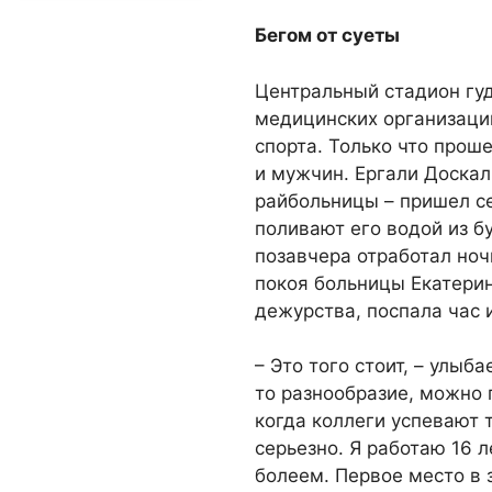
Бегом от суеты
Центральный стадион гуд
медицинских организаци
спорта. Только что прош
и мужчин. Ергали Доскал
райбольницы – пришел с
поливают его водой из б
позавчера отработал ноч
покоя больницы Екатери
дежурства, поспала час 
– Это того стоит, – улыба
то разнообразие, можно 
когда коллеги успевают 
серьезно. Я работаю 16 л
болеем. Первое место в 