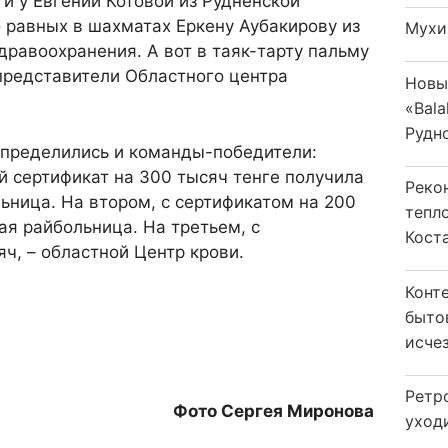
и у Евгении Котовой из Рудненской
 равных в шахматах Еркену Аубакирову из
Мухи
дравоохранения. А вот в таяк-тарту пальму
представители Областного центра
Новы
«Bala
Рудн
определились и команды-победители:
 сертификат на 300 тысяч тенге получила
Реко
ьница. На втором, с сертификатом на 200
тепл
ая райбольница. На третьем, с
Кост
яч, – областной Центр крови.
Конт
быто
исчез
Ретр
Фото Сергея Миронова
уход