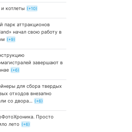
 и котлеты
+10
й парк аттракционов
land» начал свою работу в
ом
+9
нструкцию
омагистралей завершают в
анае
+6
ейнеры для сбора твердых
вых отходов внезапно
ли со двора...
+6
оФотоХроника. Просто
ило лето
+6