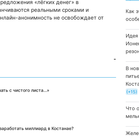
предложения «лёгких денег» в
анчиваются реальными сроками и
Как 
нлайн-анонимность не освобождает от
особ
Идея
Ионе
резо
-
В но
пить
Кост
ать с чистого листа…»
+15
Что 
мель
 заработать миллиард в Костанае?
Желе