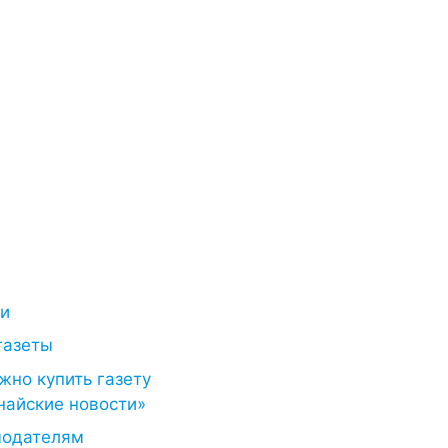
ти
газеты
жно купить газету
найские новости»
модателям