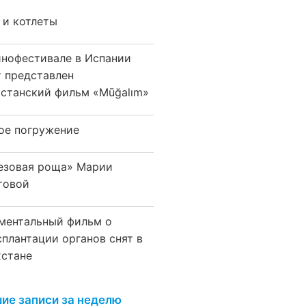
 и котлеты
инофестивале в Испании
т представлен
хстанский фильм «Mūğalım»
ое погружение
езовая роща» Марии
товой
ментальный фильм о
сплантации органов снят в
хстане
ие записи за неделю