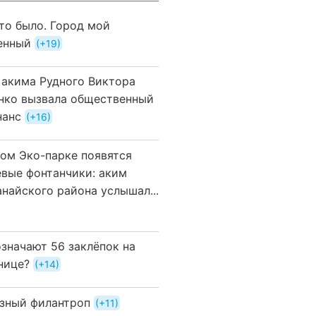
это было. Город мой
енный
+19
 акима Рудного Виктора
нко вызвала общественный
нанс
+16
вом Эко-парке появятся
евые фонтанчики: аким
анайского района услышал...
означают 56 заклёпок на
нице?
+14
зный филантроп
+11