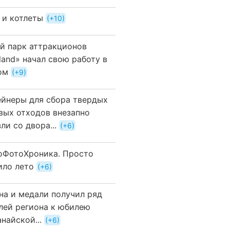
 и котлеты
+10
й парк аттракционов
land» начал свою работу в
ом
+9
ейнеры для сбора твердых
вых отходов внезапно
ли со двора...
+6
оФотоХроника. Просто
ило лето
+6
на и медали получил ряд
лей региона к юбилею
найской...
+6