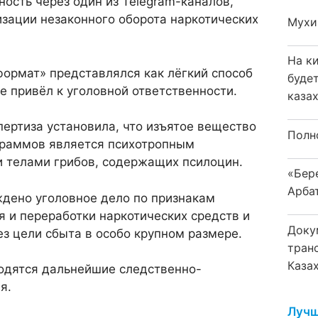
ость через один из Telegram-каналов,
зации незаконного оборота наркотических
Мухи
На к
формат» представлялся как лёгкий способ
буде
ле привёл к уголовной ответственности.
каза
ертиза установила, что изъятое вещество
Полн
граммов является психотропным
телами грибов, содержащих псилоцин.
«Бер
Арба
ждено уголовное дело по признакам
я и переработки наркотических средств и
Доку
з цели сбыта в особо крупном размере.
тран
Каза
одятся дальнейшие следственно-
я.
Лучш