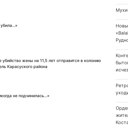
Мухи
Новы
 убила…»
«Bala
Рудн
Конт
 убийство жены на 11,5 лет отправится в колонию
быто
ель Карасуского района
исчез
Ретр
уход
икогда не подчинилась…»
Орде
жите
Коста