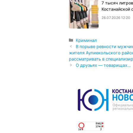
7 тысяч литро
Костанайской 
28.07.2026 12:20
Рубрики
Криминал
В порыве ревности мужчин
жителя Аулиекольского район
рассматривать в специализи
О друзьях — товарищах…