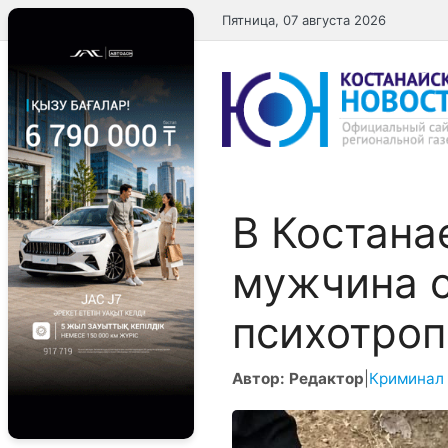
Перейти
Пятница, 07 августа 2026
к
содержимому
В Костана
мужчина с
психотро
Автор: Редактор
|
Криминал