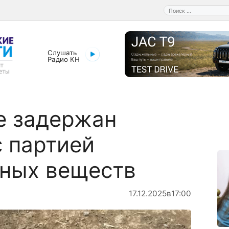
Поиск:
Слушать
Радио КН
е задержан
 партией
пных веществ
17.12.2025
в
17:00