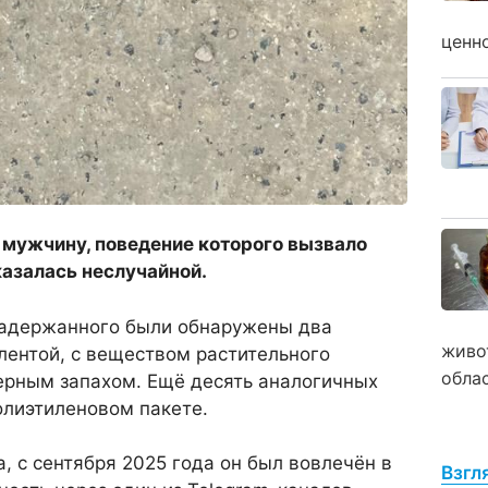
ценн
мужчину, поведение которого вызвало
казалась неслучайной.
задержанного были обнаружены два
живо
лентой, с веществом растительного
обла
ерным запахом. Ещё десять аналогичных
олиэтиленовом пакете.
, с сентября 2025 года он был вовлечён в
Взгл