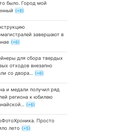
это было. Город мой
енный
+8
нструкцию
омагистралей завершают в
анае
+6
ейнеры для сбора твердых
вых отходов внезапно
ли со двора...
+6
на и медали получил ряд
лей региона к юбилею
найской...
+6
оФотоХроника. Просто
ило лето
+5