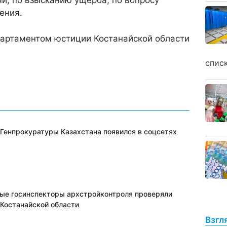
чи, по взысканию ущерба, по вопросу
ения.
артаментом юстиции Костанайской области
спис
 Генпрокуратуры Казахстана появился в соцсетях
ые госинспекторы архстройконтроля проверяли
 Костанайской области
Взгл