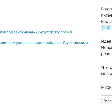
В но
пить
Кост
+15
свободе заключенных будут психологи в
Идея
вили прокуроры во время рейдов в Узункольском
Ионе
резо
Что 
мель
Мухи
Желе