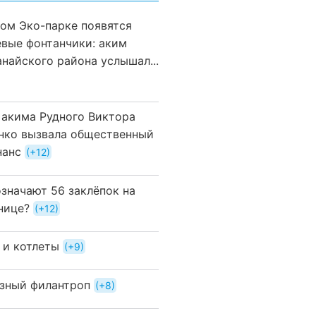
вом Эко-парке появятся
евые фонтанчики: аким
анайского района услышал...
 акима Рудного Виктора
нко вызвала общественный
нанс
+12
означают 56 заклёпок на
нице?
+12
 и котлеты
+9
зный филантроп
+8