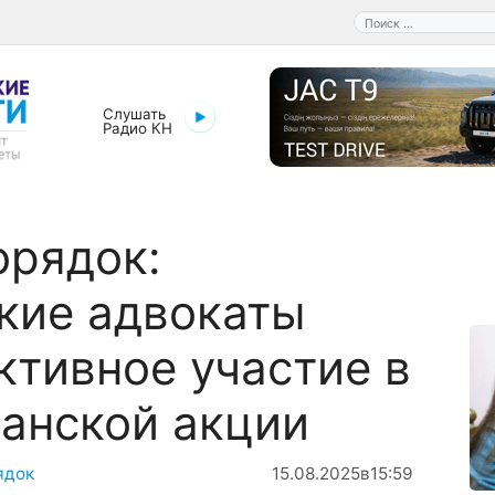
Поиск:
Слушать
Радио КН
орядок:
кие адвокаты
ктивное участие в
анской акции
ядок
15.08.2025
в
15:59