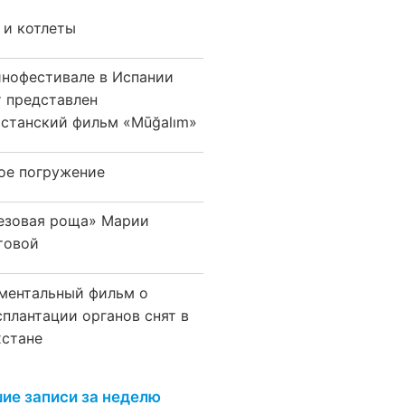
 и котлеты
инофестивале в Испании
т представлен
хстанский фильм «Mūğalım»
ое погружение
езовая роща» Марии
товой
ментальный фильм о
сплантации органов снят в
хстане
ие записи за неделю