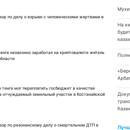
Мухи
вор по делу о взрыве с человеческими жертвами в
На к
буде
каза
тенге незаконно заработал на криптовалюте житель
Полн
области
«Бер
Арба
 тенге мог переплатить госбюджет в качестве
Доку
а отчуждаемый земельный участок в Костанайской
тран
Каза
вор по резонансному делу о смертельном ДТП в
Лучш