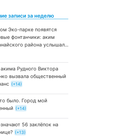
ие записи за неделю
вом Эко-парке появятся
евые фонтанчики: аким
анайского района услышал...
 акима Рудного Виктора
нко вызвала общественный
нанс
+14
это было. Город мой
енный
+14
означают 56 заклёпок на
нице?
+13