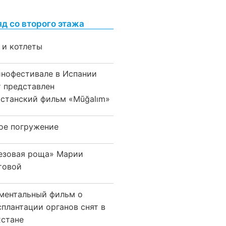
яд со второго этажа
 и котлеты
инофестивале в Испании
т представлен
хстанский фильм «Mūğalım»
ое погружение
езовая роща» Марии
товой
ментальный фильм о
сплантации органов снят в
хстане