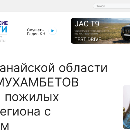
Поиск:
Слушать
Радио КН
анайской области
 МУХАМБЕТОВ
л пожилых
егиона с
ом