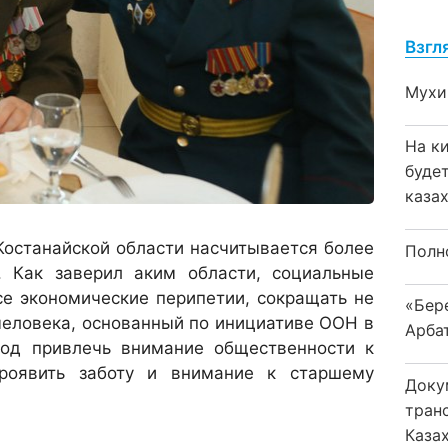
Взгл
Мухи
На к
буде
каза
Костанайской области насчитывается более
Полн
. Как заверил аким области, социальные
се экономические перипетии, сокращать не
«Бер
человека, основанный по инициативе ООН в
Арба
вод привлечь внимание общественности к
роявить заботу и внимание к старшему
Доку
тран
Каза