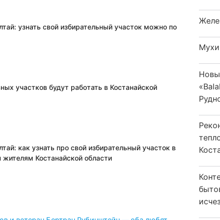
Желе
лтай: узнать свой избирательный участок можно по
Мухи
Новы
«Bala
ьных участков будут работать в Костанайской
Рудн
Реко
тепл
тай: как узнать про свой избирательный участок в
Кост
 жителям Костанайской области
Конт
быто
исчез
ов и ветеран Бертран Рубинштейн — оба любят