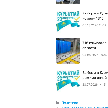
Выборы в Куру
номеру 1315
05.08.2026 11:02
716 избирател
области
04.08.2026 15:06
Выборы в Курул
режиме онлайн
28.07.2026 14:15
Рубрики
Политика
Аким города Базыл Жакуп