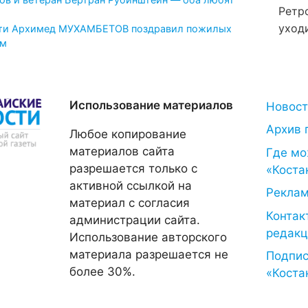
Ретр
уход
сти Архимед МУХАМБЕТОВ поздравил пожилых
ом
Использование материалов
Новос
Архив 
Любое копирование
материалов сайта
Где мо
разрешается только с
«Коста
активной ссылкой на
Рекла
материал с согласия
Контак
администрации сайта.
редакц
Использование авторского
материала разрешается не
Подпис
более 30%.
«Коста