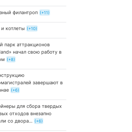
зный филантроп
+11
 и котлеты
+10
й парк аттракционов
land» начал свою работу в
ом
+8
нструкцию
омагистралей завершают в
анае
+6
ейнеры для сбора твердых
вых отходов внезапно
ли со двора...
+6