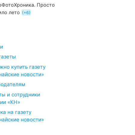
оФотоХроника. Просто
ило лето
+6
ти
газеты
жно купить газету
найские новости»
модателям
ты и сотрудники
ии «КН»
ка на газету
найские новости»