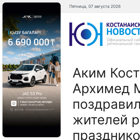
Перейти
Пятница, 07 августа 2026
к
содержимому
Аким Кост
Архимед
поздрави
жителей р
праздник