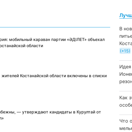
Лучш
В но
пить
ия: мобильный караван партии «ӘДІЛЕТ» объехал
Кост
Костанайской области
+15
Идея
Ионе
. жителей Костанайской области включены в списки
резо
Как 
особ
бежны, — утверждают кандидаты в Курултай от
л»
Что 
мель