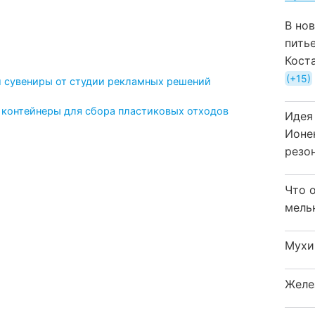
В но
пить
Кост
+15
и сувениры от студии рекламных решений
 контейнеры для сбора пластиковых отходов
Идея
Ионе
резо
Что 
мель
Мухи
Желе