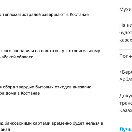
Мухи
 тепломагистралей завершают в Костанае
На к
буде
каза
тенге направили на подготовку к отопительному
Полн
найской области
«Бер
Арба
я сбора твердых бытовых отходов внезапно
ра дома в Костанае
Доку
тран
Каза
зд банковскими картами временно будет нельзя в
Лучш
таная