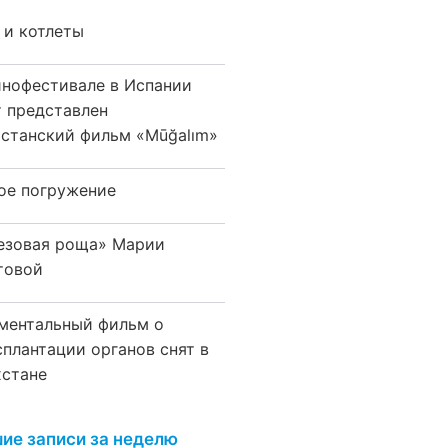
 и котлеты
инофестивале в Испании
т представлен
хстанский фильм «Mūğalım»
ое погружение
езовая роща» Марии
товой
ментальный фильм о
сплантации органов снят в
хстане
ие записи за неделю