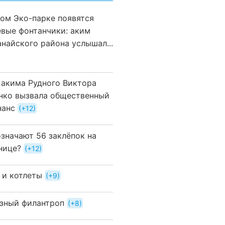
вом Эко-парке появятся
евые фонтанчики: аким
анайского района услышал...
 акима Рудного Виктора
нко вызвала общественный
нанс
+12
означают 56 заклёпок на
нице?
+12
 и котлеты
+9
зный филантроп
+8