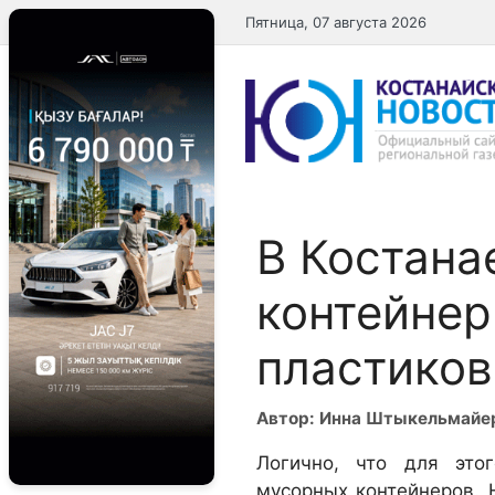
Перейти
Пятница, 07 августа 2026
к
содержимому
В Костана
контейнер
пластиков
Автор: Инна Штыкельмайе
Логично, что для это
мусорных контейнеров. 