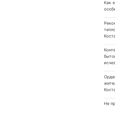
Как 
особ
Реко
тепл
Кост
Конт
быто
исчез
Орде
жите
Коста
Не пр