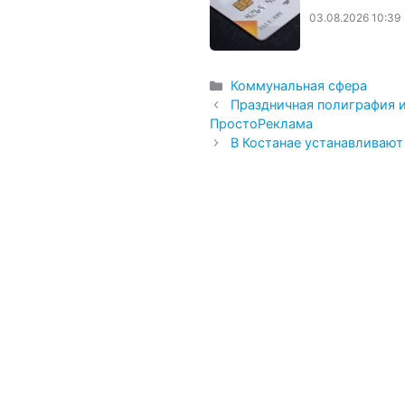
03.08.2026 10:39
Рубрики
Коммунальная сфера
Праздничная полиграфия 
ПростоРеклама
В Костанае устанавливают