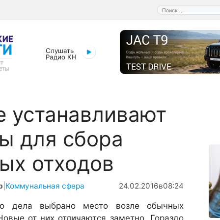
Поиск:
Слушать
Радио КН
е устанавливают
ы для сбора
ых отходов
р
|
Коммунальная сфера
24.02.2016
в
08:24
го дела выбрано место возле обычных
Новые от них отличаются заметно. Гораздо