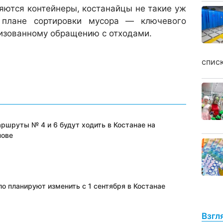
няются контейнеры, костанайцы не такие уж
 плане сортировки мусора — ключевого
лизованному обращению с отходами.
спис
ршруты № 4 и 6 будут ходить в Костанае на
нове
о планируют изменить с 1 сентября в Костанае
Взгл