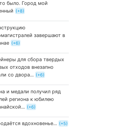
это было. Город мой
енный
+8
нструкцию
омагистралей завершают в
анае
+6
ейнеры для сбора твердых
вых отходов внезапно
ли со двора...
+6
на и медали получил ряд
лей региона к юбилею
найской...
+6
одаётся вдохновенье...
+5