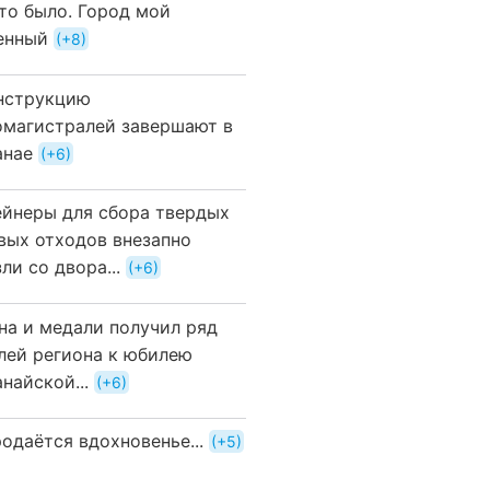
это было. Город мой
енный
+8
нструкцию
омагистралей завершают в
анае
+6
ейнеры для сбора твердых
вых отходов внезапно
ли со двора...
+6
на и медали получил ряд
лей региона к юбилею
найской...
+6
одаётся вдохновенье...
+5