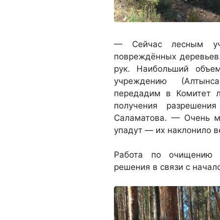
— Сейчас лесным учр
повреждённых деревьев. 
рук. Наибольший объе
учреждению (Алтынс
передадим в Комитет л
получения разрешени
Саламатова. — Очень м
упадут — их наклонило в
Работа по очищению л
решения в связи с начал