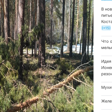
В но
пить
Кост
+15
Что 
мель
Идея
Ионе
резо
Мухи
Желе