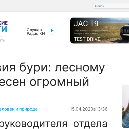
Поиск:
Слушать
Радио КН
ия бури: лесному
есен огромный
еловек и природа
15.04.2020
в
13:36
руководителя отдела