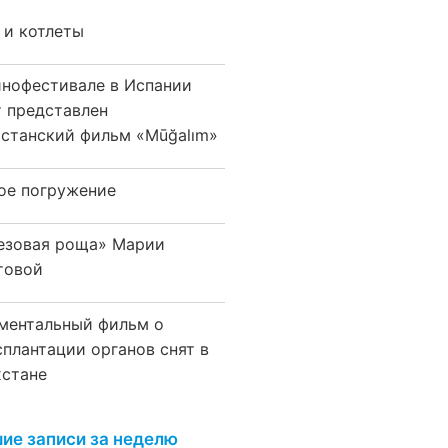
 и котлеты
инофестивале в Испании
т представлен
хстанский фильм «Mūğalım»
ое погружение
езовая роща» Марии
товой
ментальный фильм о
сплантации органов снят в
хстане
ие записи за неделю