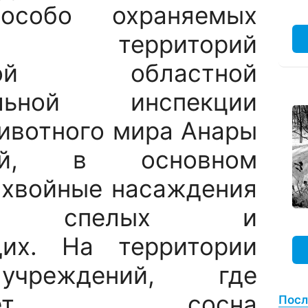
собо охраняемых
ых территорий
ской областной
альной инспекции
животного мира Анары
вой, в основном
 хвойные насаждения
рии спелых и
щих. На территории
чреждений, где
астает сосна
Посл