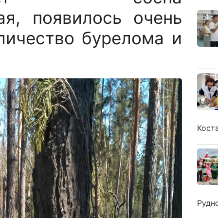
ая, появилось очень
личество бурелома и
Кост
Рудн