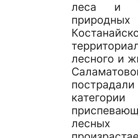
леса и о
природн
Костанай
территори
лесного и 
Саламато
пострадали
катего
приспеваю
лесных у
произр