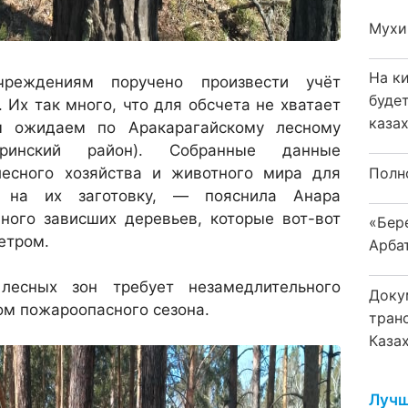
Мухи
На к
еждениям поручено произвести учёт
буде
Их так много, что для обсчета не хватает
каза
м ожидаем по Аракарагайскому лесному
аринский район). Собранные данные
есного хозяйства и животного мира для
Полн
я на их заготовку, — пояснила Анара
ного зависших деревьев, которые вот-вот
«Бер
етром.
Арба
есных зон требует незамедлительного
Доку
ом пожароопасного сезона.
тран
Каза
Лучш