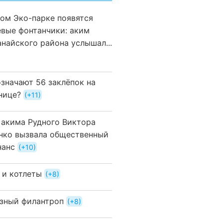
вом Эко-парке появятся
евые фонтанчики: аким
анайского района услышал...
означают 56 заклёпок на
нице?
+11
 акима Рудного Виктора
нко вызвала общественный
нанс
+10
 и котлеты
+8
зный филантроп
+8