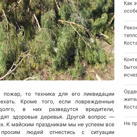
Как 
особ
Реко
тепл
Кост
Конт
быто
исчез
Орде
 пожар, то техника для его ликвидации
жите
ехать. Кроме того, если поврежденные
Коста
долго, в них разведутся вредители,
едят здоровые деревья. Другой вопрос —
Не пр
х. К майским праздникам мы не успеем все
 просим людей отнестись с ситуации