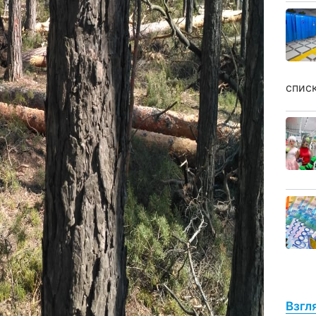
спис
Взгл