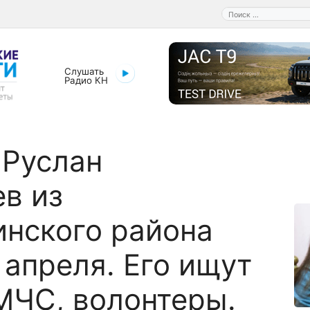
Поиск:
Слушать
Радио КН
 Руслан
в из
нского района
 апреля. Его ищут
МЧС, волонтеры.