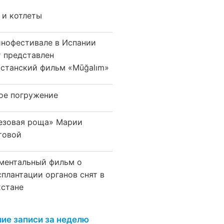
 и котлеты
инофестивале в Испании
т представлен
хстанский фильм «Mūğalım»
ое погружение
езовая роща» Марии
товой
ментальный фильм о
сплантации органов снят в
хстане
ие записи за неделю