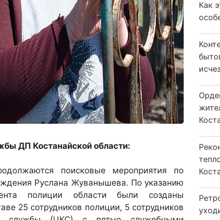
Как 
особ
Конт
быто
исчез
Орде
жите
Коста
бы ДП Костанайской области:
Реко
тепл
одолжаются поисковые мероприятия по
Кост
ождения Руслана Жуванышева. По указанию
мента полиции области были созданы
Ретр
аве 25 сотрудников полиции, 5 сотрудников
уход
ой службы (ЦКС) с пятью служебными