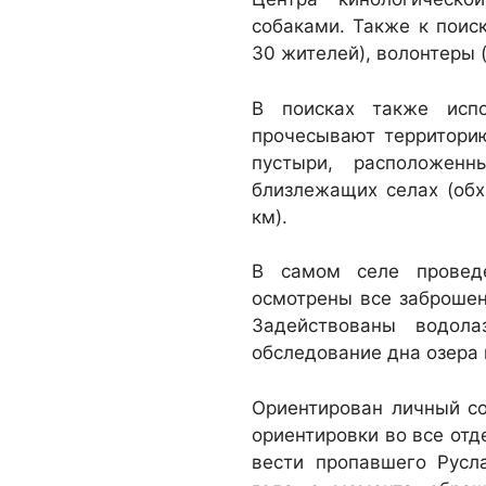
собаками. Также к поис
30 жителей), волонтеры 
В поисках также испо
прочесывают территорию
пустыри, расположен
близлежащих селах (обх
км).
В самом селе провед
осмотрены все заброше
Задействованы водол
обследование дна озера 
Ориентирован личный со
ориентировки во все отд
вести пропавшего Рус