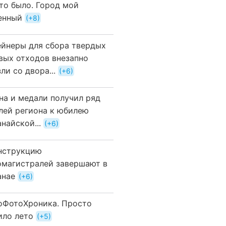
это было. Город мой
енный
+8
ейнеры для сбора твердых
вых отходов внезапно
ли со двора...
+6
на и медали получил ряд
лей региона к юбилею
найской...
+6
нструкцию
омагистралей завершают в
анае
+6
оФотоХроника. Просто
ило лето
+5