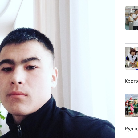
Кост
Рудн