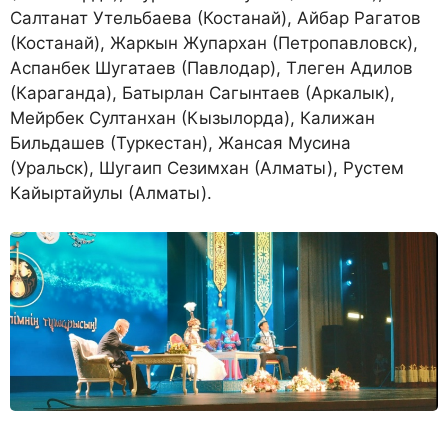
Салтанат Утельбаева (Костанай), Айбар Рагатов
(Костанай), Жаркын Жупархан (Петропавловск),
Аспанбек Шугатаев (Павлодар), Тлеген Адилов
(Караганда), Батырлан Сагынтаев (Аркалык),
Мейрбек Султанхан (Кызылорда), Калижан
Бильдашев (Туркестан), Жансая Мусина
(Уральск), Шугаип Сезимхан (Алматы), Рустем
Кайыртайулы (Алматы).