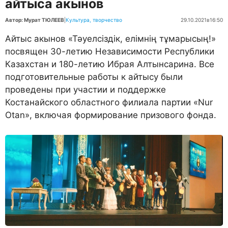
айтыса акынов
Автор: Мурат ТЮЛЕЕВ
|
Культура, творчество
29.10.2021
в
16:50
Айтыс акынов «Тәуелсіздік, елімнің тұмарысың!»
посвящен 30-летию Независимости Республики
Казахстан и 180-летию Ибрая Алтынсарина. Все
подготовительные работы к айтысу были
проведены при участии и поддержке
Костанайского областного филиала партии «Nur
Otan», включая формирование призового фонда.