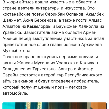
В жюри айтыса вошли известные в области и
стране деятели литературы и искусства. Это
костанайские поэты Серикбай Оспанов, Акылбек
Шаяхмет, Асия Беркенова, а также гости Алмас
Алматов из Кызылорды и Бауыржан Халиолла из
Уральска. Заместитель акима области Арман
Абенов перед выступлением участников зачитал
приветственное слово главы региона Архимеда
Мухамбетова.
Почетное право выступить первыми получили
акыны Жансая Мусина из Уральска и Калижан
Бильдашев из Туркестана. Завтра в Жастар
Сарайы состоится второй тур Республиканского
айтыса акынов и будут определен победитель,
который получит ценный приз – легковой
автомобиль.