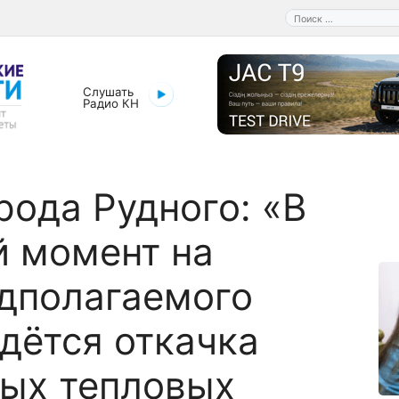
Поиск:
Слушать
Радио КН
рода Рудного: «В
 момент на
дполагаемого
дётся откачка
ых тепловых