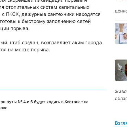
я отопительных систем капитальных
ценн
 с ПКСК, дежурные сантехники находятся
 готовы к быстрому заполнению сетей
ации порыва.
ый штаб создан, возглавляет аким города.
тся на месте порыва.
живо
обла
ршруты № 4 и 6 будут ходить в Костанае на
нове
Взгл