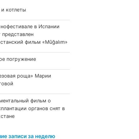
 и котлеты
инофестивале в Испании
т представлен
хстанский фильм «Mūğalım»
ое погружение
езовая роща» Марии
товой
ментальный фильм о
сплантации органов снят в
хстане
ие записи за неделю