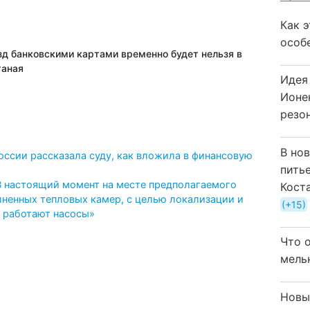
Как 
особ
зд банковскими картами временно будет нельзя в
таная
Идея
Ионе
резо
В но
России рассказала суду, как вложила в финансовую
пить
В настоящий момент на месте предполагаемого
Кост
лненных тепловых камер, с целью локализации и
+15
, работают насосы»
Что 
мель
Новы