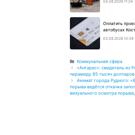
04.08.2026 11:24
Оплатить прое
автобусах Кос
03.08.2026 10:39
Рубрики
Коммунальная сфера
​«Антарес»: свидетель из 
пирамиду 85 тысяч долларов
Акимат города Рудного: «
порыва ведётся откачка запо
визуального осмотра порыва