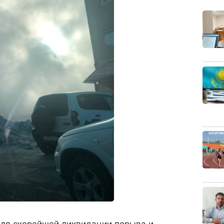
ля скорейшей ликвидации порыва и