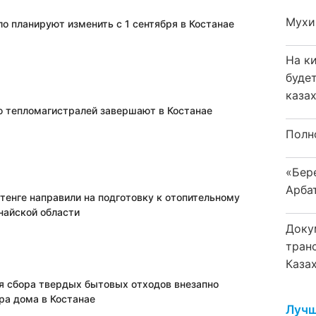
Мухи
о планируют изменить с 1 сентября в Костанае
На к
буде
каза
 тепломагистралей завершают в Костанае
Полн
«Бер
Арба
тенге направили на подготовку к отопительному
найской области
Доку
тран
Каза
я сбора твердых бытовых отходов внезапно
ра дома в Костанае
Лучш