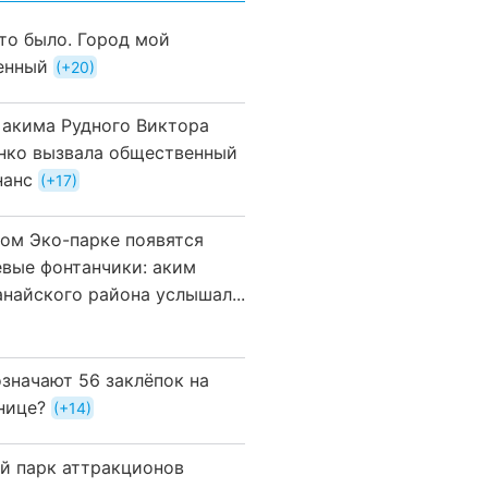
это было. Город мой
енный
+20
 акима Рудного Виктора
нко вызвала общественный
нанс
+17
вом Эко-парке появятся
евые фонтанчики: аким
анайского района услышал...
означают 56 заклёпок на
нице?
+14
й парк аттракционов