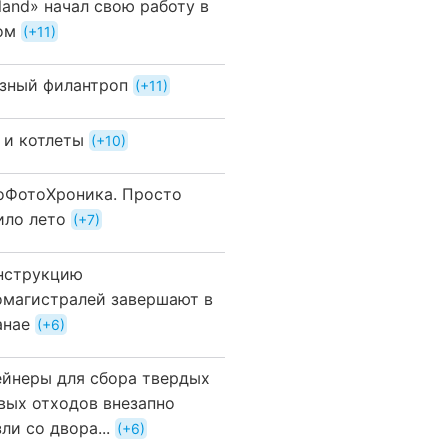
land» начал свою работу в
ом
+11
зный филантроп
+11
 и котлеты
+10
оФотоХроника. Просто
ило лето
+7
нструкцию
омагистралей завершают в
анае
+6
ейнеры для сбора твердых
вых отходов внезапно
ли со двора...
+6