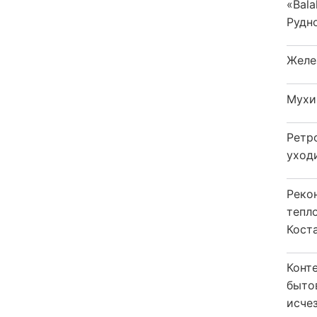
«Bala
Рудн
Желе
Мухи
Ретр
уход
Реко
тепл
Кост
Конт
быто
исчез