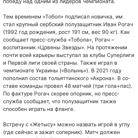
победу над одним из лидеров чемпионата.
Тем временем «Тобол» подпи­сал новичка, им
стал крупный сербский полузащитник Иван Рогач
(1992 год рождения, рост 191 см, вес 90 кг). Как
сообщает пресс-служба «Тобола», Рогач –
воспитанник «Црвены Звезды». На протяжении
почти всей ка­рьеры выступал за клубы Су­перлиги
и Первой лиги своей страны. Также играл в
чемпи­онате Украины («Волынь»). В 2021 году
пополнил состав то­льяттинского «Акрона». В со­
ставе команды провел 48 мат­чей (три гола+пас).
По фактуре Рогач скорее опорник, но пресс-
служба сообщает, что полуза­щитник также
способен играть на фланге.
Встречу с «Жетысу» можно назвать игрой в углу
(где сейчас и зажат соперник). Матч должен