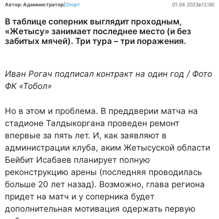
Автор: Администратор
|
Спорт
01.04.2023
в
12:00
В таблице соперник выгля­дит проходным,
«Жетысу» за­нимает последнее место (и без
забитых мячей). Три тура – три поражения.
Иван Рогач подписал контракт на один год / Фото
ФК «Тобол»
Но в этом и пробле­ма. В преддверии матча на
ста­дионе Талдыкоргана проведен ремонт
впервые за пять лет. И, как заявляют в
администрации клуба, аким Жетысуской обла­сти
Бейбит Исабаев планирует полную
реконструкцию арены (последняя проводилась
больше 20 лет назад). Возможно, глава региона
придет на матч и у со­перника будет
дополнительная мотивация одержать первую