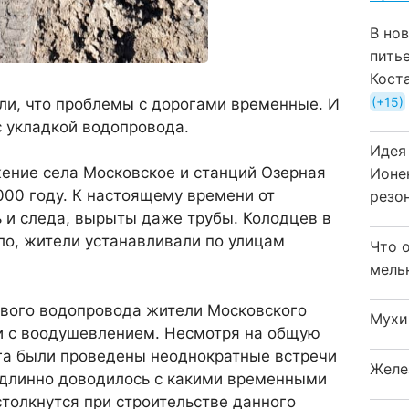
В но
пить
Кост
+15
ли, что проблемы с дорогами временные. И
с укладкой водопровода.
Идея
ение села Московское и станций Озерная
Ионе
000 году. К настоящему времени от
резо
 и следа, вырыты даже трубы. Колодцев в
ло, жители устанавливали по улицам
Что 
мель
ового водопровода жители Московского
Мухи
ли с воодушевлением. Несмотря на общую
га были проведены неоднократные встречи
Желе
длинно доводилось с какими временными
толкнутся при строительстве данного