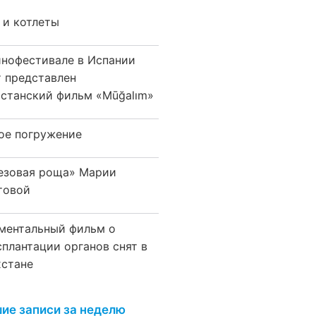
 и котлеты
инофестивале в Испании
т представлен
хстанский фильм «Mūğalım»
ое погружение
езовая роща» Марии
товой
ментальный фильм о
сплантации органов снят в
хстане
ие записи за неделю