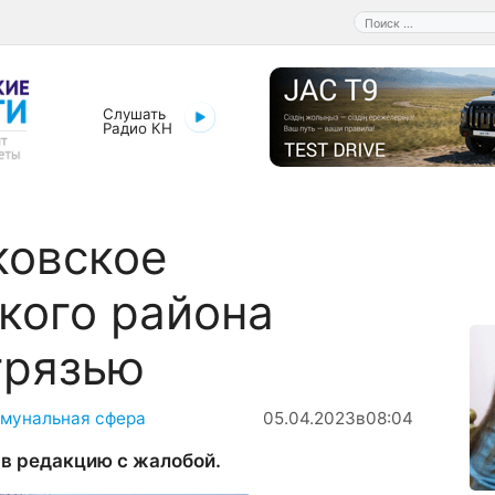
Поиск:
Слушать
Радио КН
ковское
кого района
грязью
мунальная сфера
05.04.2023
в
08:04
 в редакцию с жалобой.