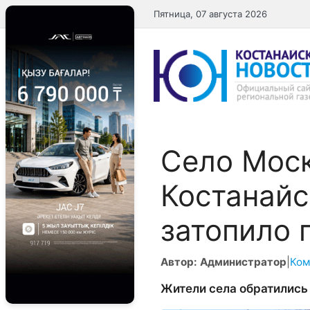
Перейти
Пятница, 07 августа 2026
к
содержимому
Село Мос
Костанайс
затопило 
Автор: Администратор
|
Ком
Жители села обратились