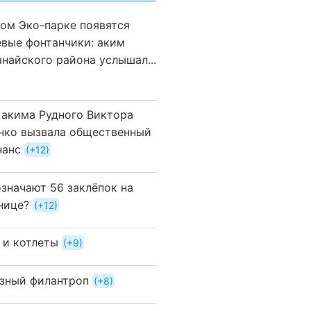
вом Эко-парке появятся
евые фонтанчики: аким
анайского района услышал...
 акима Рудного Виктора
нко вызвала общественный
нанс
+12
означают 56 заклёпок на
нице?
+12
 и котлеты
+9
зный филантроп
+8