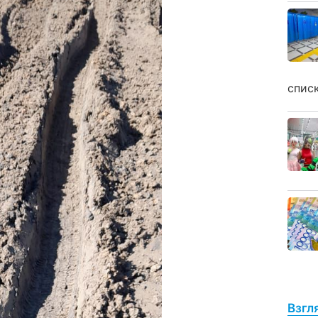
спис
Взгл