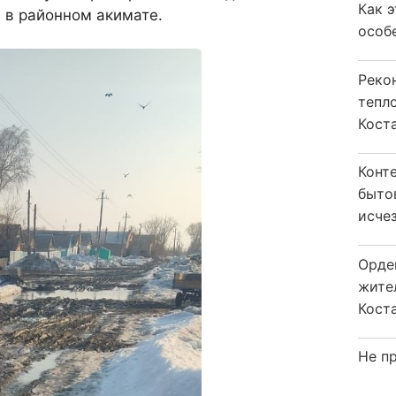
Как 
 в районном акимате.
особ
Реко
тепл
Кост
Конт
быто
исчез
Орде
жите
Коста
Не пр