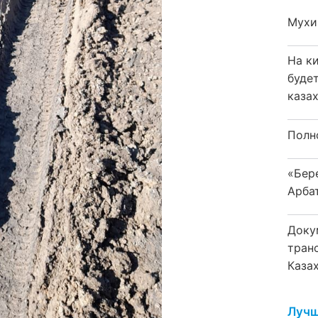
Мухи
На к
буде
каза
Полн
«Бер
Арба
Доку
тран
Каза
Лучш