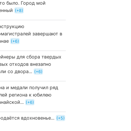
это было. Город мой
енный
+8
нструкцию
омагистралей завершают в
анае
+6
ейнеры для сбора твердых
вых отходов внезапно
ли со двора...
+6
на и медали получил ряд
лей региона к юбилею
найской...
+6
одаётся вдохновенье...
+5