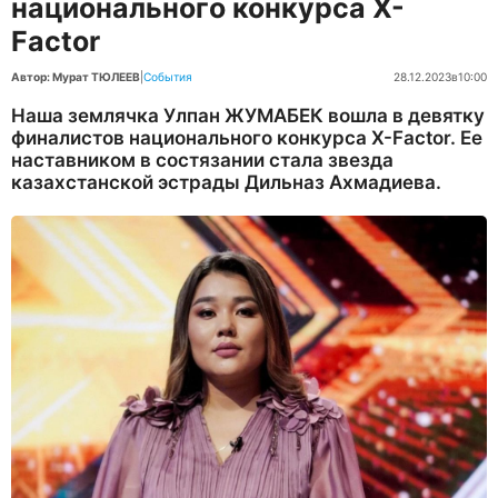
национального конкурса X-
Factor
Автор: Мурат ТЮЛЕЕВ
|
События
28.12.2023
в
10:00
​Наша землячка Улпан ЖУМАБЕК вошла в девятку
финалистов национального конкурса X-Factor. Ее
наставником в состязании стала звезда
казахстанской эстрады Дильназ Ахмадиева.