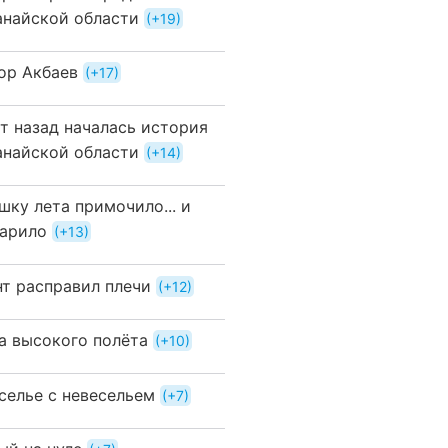
анайской области
+19
ор Акбаев
+17
ет назад началась история
анайской области
+14
шку лета примочило... и
арило
+13
нт расправил плечи
+12
а высокого полёта
+10
селье с невесельем
+7