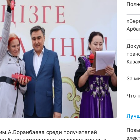
Полн
«Бер
Арба
Доку
тран
Каза
За м
Что 
Лучш
Повы
 им.А.Боранбаева среди получателей
элек
ки было установлено, на каком этаже, в