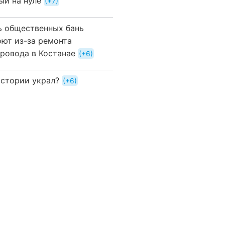
ый на нуле
+7
ь общественных бань
оют из-за ремонта
провода в Костанае
+6
истории украл?
+6