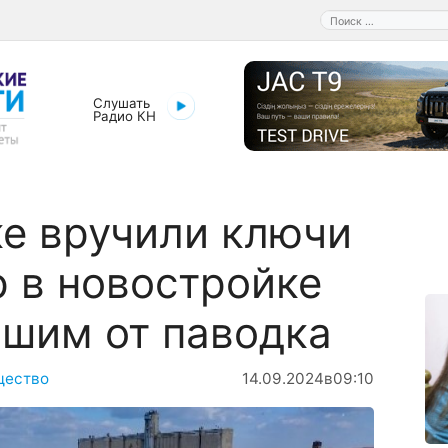
Поиск:
Слушать
Радио КН
е вручили ключи
р в новостройке
шим от паводка
щество
14.09.2024
в
09:10