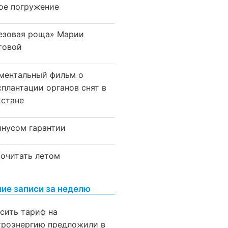
ое погружение
езовая роща» Марии
товой
ментальный фильм о
сплантации органов снят в
хстане
инусом гарантии
почитать летом
ие записи за неделю
сить тариф на
троэнергию предложили в