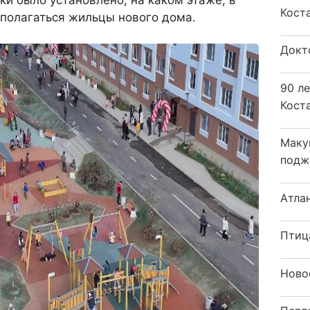
Кост
сполагаться жильцы нового дома.
Докт
90 л
Кост
Маку
подж
Атла
Птиц
Ново