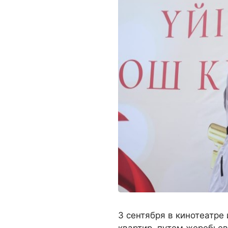
3 сентября в кинотеатре
квартир, путем жеребьев