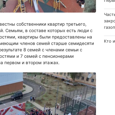
Перв
Част
закр
вестны собственники квартир третьего,
газо
й. Семьям, в составе которых есть люди с
стями, квартиры были предоставлены на
Кто 
имеющим членов семей старше семидесяти
результате 8 семей с членами семьи с
стями и 7 семей с пенсионерами
на первом и втором этажах.