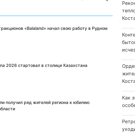
Реко
тепл
Кост
тракционов «Balaland» начал свою работу в Рудном
Конт
быто
исчез
ana 2026 стартовал в столице Казахстана
Орде
жите
Коста
Как 
ли получил ряд жителей региона к юбилею
особ
области
Ретр
уход