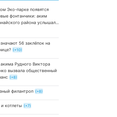
вом Эко-парке появятся
евые фонтанчики: аким
анайского района услышал...
означают 56 заклёпок на
нице?
+10
 акима Рудного Виктора
нко вызвала общественный
нанс
+8
зный филантроп
+8
 и котлеты
+7