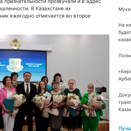
а признательности прозвучали и в адрес
шленности. В Казахстане их
Мухи
ник ежегодно отмечается во второе
На к
буде
каза
Полн
«Бер
Арба
Доку
тран
Каза
Лучш