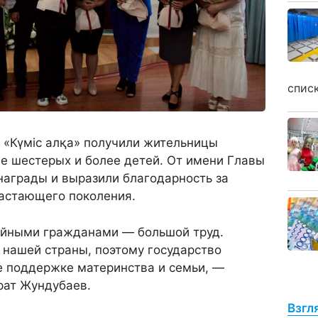
спис
 «Күміс алқа» получили жительницы
е шестерых и более детей. От имени Главы
награды и выразили благодарность за
растающего поколения.
ойными гражданами — большой труд.
 нашей страны, поэтому государство
е поддержке материнства и семьи, —
рат Жундубаев.
Взгл