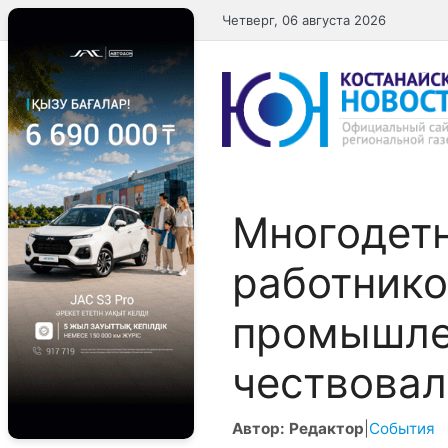
Перейти
Четверг, 06 августа 2026
к
содержимому
Многодетн
работнико
промышле
чествовал
Автор: Редактор
|
События