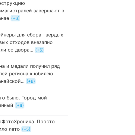
нструкцию
омагистралей завершают в
анае
+6
ейнеры для сбора твердых
вых отходов внезапно
ли со двора...
+6
на и медали получил ряд
лей региона к юбилею
найской...
+6
это было. Город мой
енный
+6
оФотоХроника. Просто
ило лето
+5