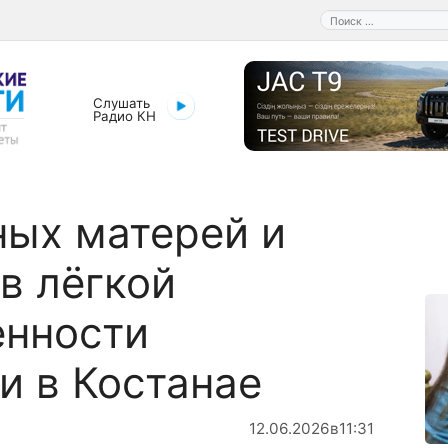
Поиск:
Слушать
Радио КН
ых матерей и
в лёгкой
нности
и в Костанае
12.06.2026
в
11:31