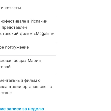
 и котлеты
инофестивале в Испании
т представлен
хстанский фильм «Mūğalım»
ое погружение
езовая роща» Марии
товой
ментальный фильм о
сплантации органов снят в
хстане
ие записи за неделю