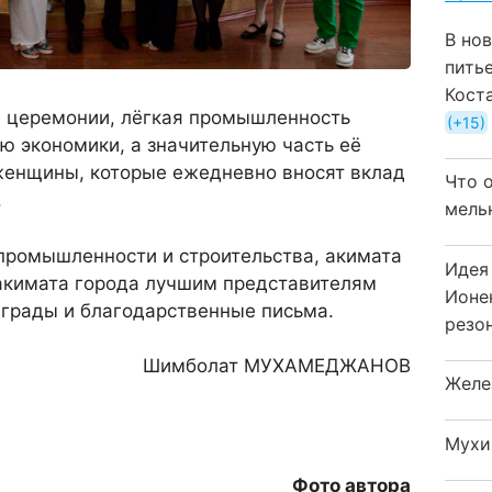
В но
пить
Кост
я церемонии, лёгкая промышленность
+15
ю экономики, а значительную часть её
женщины, которые ежедневно вносят вклад
Что 
.
мель
промышленности и строительства, акимата
Идея
 акимата города лучшим представителям
Ионе
аграды и благодарственные письма.
резо
Шимболат МУХАМЕДЖАНОВ
Желе
Мухи
Фото автора