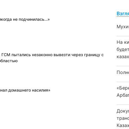
Взгл
икогда не подчинилась…»
Мухи
На к
буде
в ГСМ пытались незаконно вывезти через границу с
каза
областью
Полн
«Бер
нал домашнего насилия»
Арба
Доку
тран
Каза