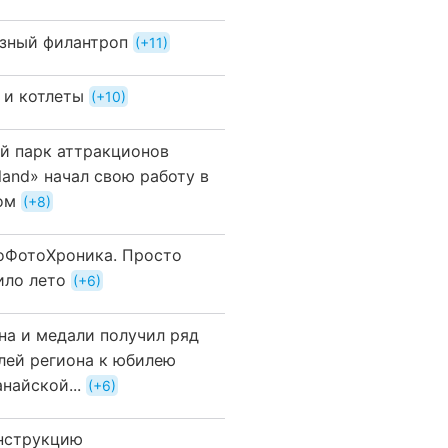
зный филантроп
+11
 и котлеты
+10
й парк аттракционов
land» начал свою работу в
ом
+8
оФотоХроника. Просто
ило лето
+6
на и медали получил ряд
лей региона к юбилею
найской...
+6
нструкцию