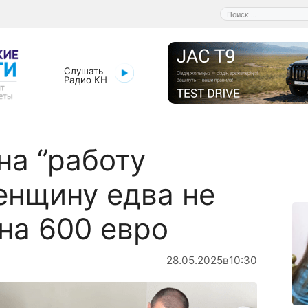
Поиск:
Слушать
Радио КН
а ‘’работу
женщину едва не
на 600 евро
28.05.2025
в
10:30