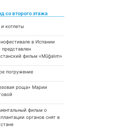
яд со второго этажа
 и котлеты
инофестивале в Испании
т представлен
хстанский фильм «Mūğalım»
ое погружение
езовая роща» Марии
товой
ментальный фильм о
сплантации органов снят в
хстане