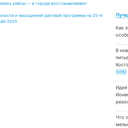
имать рейсы — в городе восстанавливают
Лучш
жности и насыщенная деловая программа на 25-й
ild 2025
Как 
особ
В но
пить
Кост
+15
Идея
Ионе
резо
Что 
мель