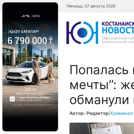
Перейти
Пятница, 07 августа 2026
к
содержимому
Попалась н
мечты’’: 
обманули 
Автор: Редактор
|
Криминал