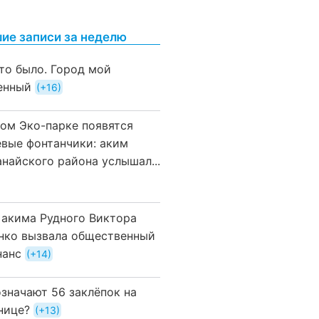
ие записи за неделю
это было. Город мой
енный
+16
вом Эко-парке появятся
евые фонтанчики: аким
анайского района услышал...
 акима Рудного Виктора
нко вызвала общественный
нанс
+14
означают 56 заклёпок на
нице?
+13