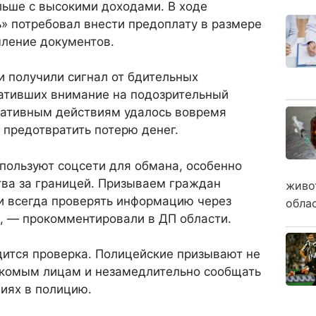
льше с высокими доходами. В ходе
» потребовал внести предоплату в размере
мление документов.
 получили сигнал от бдительных
ративших внимание на подозрительный
ративным действиям удалось вовремя
 предотвратить потерю денег.
пользуют соцсети для обмана, особенно
тва за границей. Призываем граждан
живо
и всегда проверять информацию через
обла
, — прокомментировали в ДП области.
дится проверка. Полицейские призывают не
акомым лицам и незамедлительно сообщать
иях в полицию.