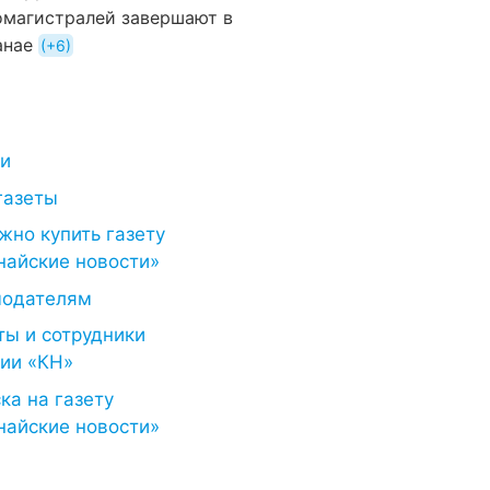
омагистралей завершают в
анае
+6
ти
газеты
жно купить газету
найские новости»
модателям
ты и сотрудники
ии «КН»
ка на газету
найские новости»