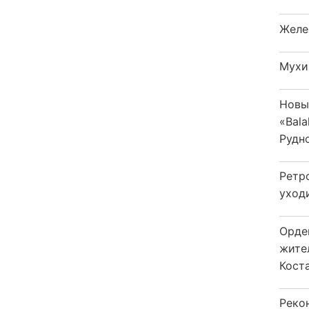
Желе
Мухи
Новы
«Bala
Рудн
Ретр
уход
Орде
жите
Коста
Реко