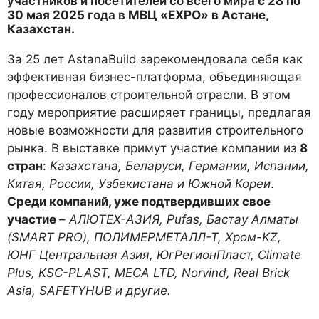
участников и посетителей со всего мира
с 28 по
30 мая 2025
года в
МВЦ
«ЕХРО»
в Астане,
Казахстан.
За 25 лет AstanaBuild зарекомендовала себя как
эффективная бизнес-платформа, объединяющая
профессионалов строительной отрасли. В этом
году мероприятие расширяет границы, предлагая
новые возможности для развития строительного
рынка. В выставке примут участие компании из
8
стран
:
Казахстана, Беларуси, Германии, Испании,
Китая, России, Узбекистана и Южной Кореи
.
Среди компаний, уже подтвердивших свое
участие
–
АЛЮТЕХ-АЗИЯ, Pufas, Бастау Алматы
(SMART PRO), ПОЛИМЕРМЕТАЛЛ-Т, Хром-KZ,
ЮНГ Центральная Азия, ЮгРегионПласт, Climate
Plus, KSC-PLAST, МЕСА LTD, Norvind, Real Brick
Asia, SAFETYHUB и другие.