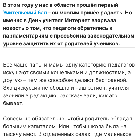
В
этом
году
у
нас
в
области
прошёл
первый
Учительский
бал
–
он
многим
принёс
радость
.
Но
именно
в
День
учителя
Интернет
взорвала
новость
о
том
,
что
педагоги
обратились
к
парламентариям
с
просьбой
на
законодательном
уровне
защитить
их
от
родителей
учеников
.
Всё чаще папы и мамы одну категорию педагогов
искушают своими кошельками и должностями, а
другую – тем же способом делают бесправной.
Эхо дискуссии не обошло и наш регион: учителя
звонили в редакцию, рассказывали, как это
бывает.
Совсем не обязательно, чтобы родитель обладал
большим капиталом. Или чтобы школа была на
тысячу мест. В отдалённых сёлах, где маленькое