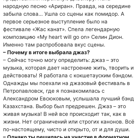
народную песню «Ариран». Правда, на середине
забыла слова… Ушла со сцены как помидор. А
первое серьезное выступление было на
фестивале «Жас канат». Спела легендарную
композицию «My heart will go on» Селин Дион.
Именно там распробовала вкус сцены.
– Почему в итоге выбрала джаз?
– Сейчас точно могу определить: джаз – это
музыка, которая дает настроение жить, творить и
действовать! Я работала с кокшетауским бэндом.
Однажды мы поехали на джазовый фестиваль в
Петропавловск, где я познакомилась с
Александром Евсюковым, услышала лучший бэнд
Казахстана. Выбор был предрешен. Джаз – это
живая музыка! В ней все происходит так, как в
жизни. Нет ограничений или строгих канонов. Всё
по-настоящему, чисто и открыто, от и для души.
– Однако ты решилась на участие в форматном