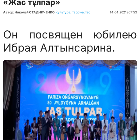
«Жас тұлпар»
Автор: Николай СТАДНИЧЕНКО
|
Культура, творчество
14.04.2021
в
07:53
Он посвящен юбилею
Ибрая Алтынсарина.