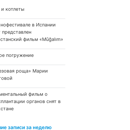
 и котлеты
инофестивале в Испании
т представлен
хстанский фильм «Mūğalım»
ое погружение
езовая роща» Марии
товой
ментальный фильм о
сплантации органов снят в
хстане
ие записи за неделю