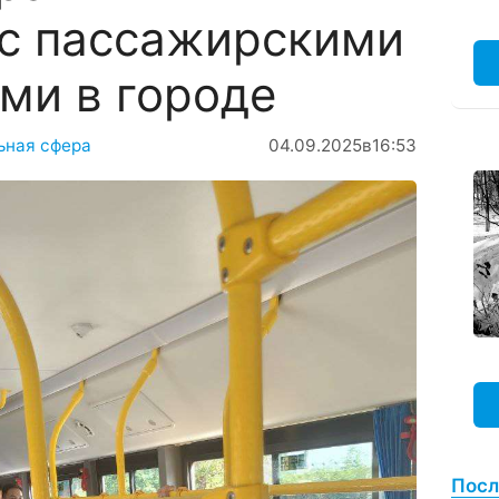
 с пассажирскими
ми в городе
ьная сфера
04.09.2025
в
16:53
Посл