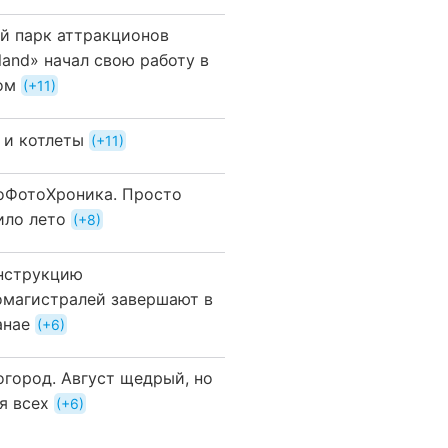
й парк аттракционов
land» начал свою работу в
ом
+11
 и котлеты
+11
оФотоХроника. Просто
ило лето
+8
нструкцию
омагистралей завершают в
анае
+6
огород. Август щедрый, но
я всех
+6