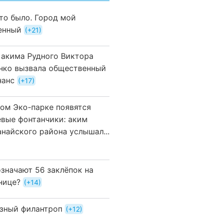
это было. Город мой
енный
+21
 акима Рудного Виктора
нко вызвала общественный
нанс
+17
вом Эко-парке появятся
евые фонтанчики: аким
анайского района услышал...
означают 56 заклёпок на
нице?
+14
зный филантроп
+12