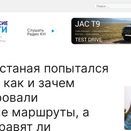
Поиск:
Слушать
Радио КН
станая попытался
 как и зачем
ровали
е маршруты, а
равят ли