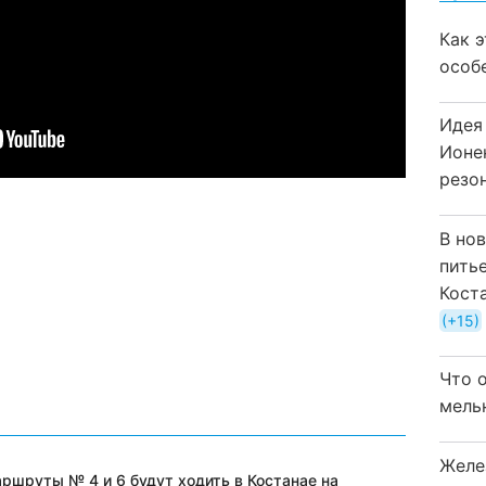
Как 
особ
Идея
Ионе
резо
В но
пить
Кост
+15
Что 
мель
Желе
ршруты № 4 и 6 будут ходить в Костанае на