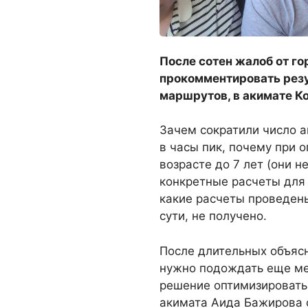
После сотен жалоб от г
прокомментировать рез
маршрутов, в акимате Ко
Зачем сократили число а
в часы пик, почему при 
возрасте до 7 лет (они н
конкретные расчеты для 
какие расчеты проведены
сути, не получено.
После длительных объясн
нужно подождать еще мес
решение оптимизировать
акимата Аида Бажирова с