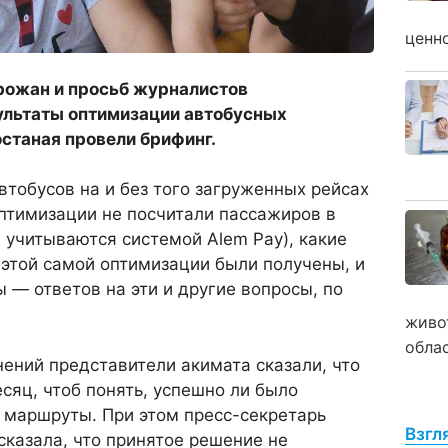
ценн
орожан и просьб журналистов
ультаты оптимизации автобусных
станая провели брифинг.
втобусов на и без того загруженных рейсах
оптимизации не посчитали пассажиров в
е учитываются системой Alem Pay), какие
этой самой оптимизации были получены, и
 — ответов на эти и другие вопросы, по
живо
обла
ений представители акимата сказали, что
яц, чтоб понять, успешно ли было
 маршруты. При этом пресс-секретарь
Взгл
казала, что принятое решение не