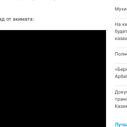
Мухи
ад от акимата:
На к
буде
каза
Полн
«Бер
Арба
Доку
тран
Каза
Лучш