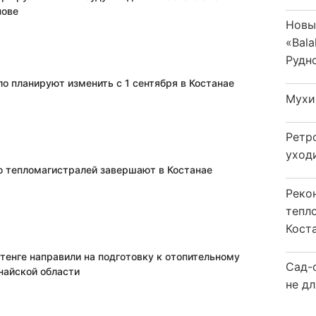
нове
Новы
«Bala
Рудн
о планируют изменить с 1 сентября в Костанае
Мухи
Ретр
уход
 тепломагистралей завершают в Костанае
Реко
тепл
Кост
тенге направили на подготовку к отопительному
Сад-
найской области
не дл