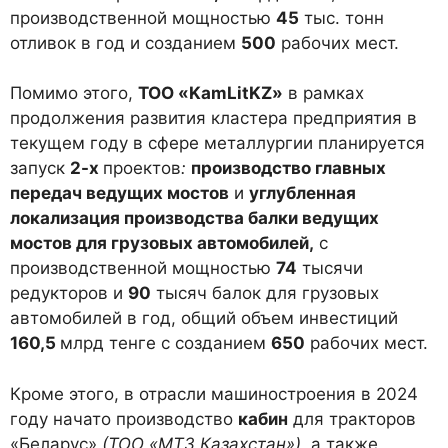
производственной мощностью
45
тыс. тонн
отливок в год и созданием
500
рабочих мест.
Помимо этого,
ТОО «
KamLitKZ»
в рамках
продолжения развития кластера предприятия в
текущем году в сфере металлургии планируется
запуск
2-х
проектов
:
производство главных
передач ведущих мостов
и
углубленная
локализация производства балки ведущих
мостов для грузовых автомобилей,
с
производственной мощностью
74
тысячи
редукторов и
90
тысяч балок для грузовых
автомобилей в год, общий объем инвестиций
160,5
млрд тенге с созданием
650
рабочих мест.
Кроме этого, в отрасли машиностроения в 2024
году начато производство
кабин
для тракторов
«Беларус»
(ТОО «МТЗ Казахстан»),
а также