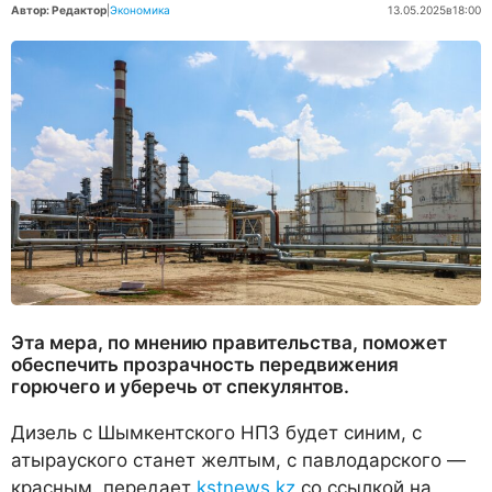
Автор: Редактор
|
Экономика
13.05.2025
в
18:00
Эта мера, по мнению правительства, поможет
обеспечить прозрачность передвижения
горючего и уберечь от спекулянтов.
Дизель с Шымкентского НПЗ будет синим, с
атырауского станет желтым, с павлодарского —
красным, передает
kstnews.kz
со ссылкой на